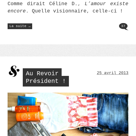
Comme dirait Céline D.,
L’amour existe
encore
. Quelle visionnaire, celle-ci !
« Plage
La suite …
37
de
l’Espiguette
avec
Little
Marcel »
Au Revoir
25 avril 2013
Président !