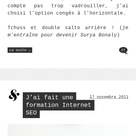
compte pas trop vadrouiller, j’ai
choisi l’option congés à l’horizontale.
Tchuss et double salto arrière ! (
je
m’entraîne pour devenir Surya Bonaly
)
« Ma
La suite …
27
valise
pour
l’île
Maurice »
J’ai fait une
17 novembre 2011
formation Internet
SEO