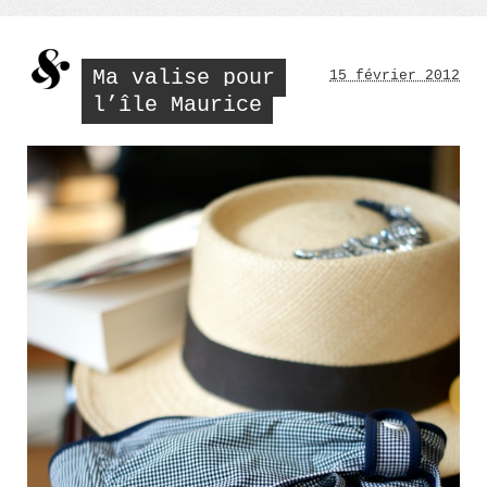
en
vacances
? »
Ma valise pour
15 février 2012
l’île Maurice