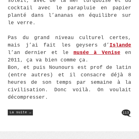
soleil, avec de la mer turquoise et du
cocktail avec le parapluie en papier
planté dans l’ananas en équilibre sur
le verre.
Pas du grand niveau culturel certes,
mais j’ai fait les geysers d’
Islande
l’an dernier et le
musée à Venise
en
2011, ça va bien comme ça.
Bon, et puis Nounours est prof de latin
(entre autres) et il consacre déjà 8
heures de son temps par semaine à la
civilisation. Donc voilà. On voulait
décompresser.
« If
La suite …
113
we
took
a
holiday
:
où
partir