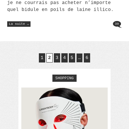
je ne courrais pas acheter n’importe
quel bidule en poils de laine illico.
« Une
La suite …
39
bonne
crêperie
à
Saint
Malo »
1
2
3
4
5
…
6
SHOPPING