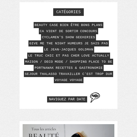
CATÉGORIES
BEAUTY CASE
BIEN ÊTRE
BONS PLANS
CA VIENT DE SORTIR
CONCOURS
CYCLAMEN'S SHOW
GEEKERIES
GIVE ME THE NIGHT
HUMEURS
JE SAIS PAS
LE JEAN-JACQUES GOLDMAN
LE TRUC CHIC ET PAS CHER
LOVE ACTUALLY
MAISON / DECO
MODE / SHOPPING
PLACE TO BE
PORTNAWAK
RECETTES & GASTRONOMIE
SEJOUR THALASSO
TRAVAILLER C'EST TROP DUR
VOYAGE VOYAGE
NAVIGUEZ PAR DATE