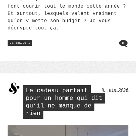
font courir tout le monde cette année ?
Et surtout, lesquels valent vraiment
qu’on y mette son budget ? Je vous
décrypte tout ça.
« Tendances
La suite …
0
sacs
de
luxe
2026
:
ce
qui
a
vraiment
changé
depuis
l’an
Le cadeau parfait
9 juin 2026
dernier »
pour un homme qui dit
qu’il ne manque de
rien