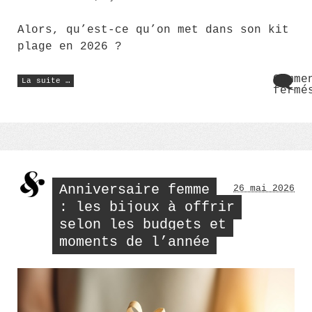
Alors, qu’est-ce qu’on met dans son kit
plage en 2026 ?
« Accessoires
Comme
La suite …
de
fermé
plage
sur
2026
Acce
:
quoi
de
mettre
plag
dans
2026
son
:
panier
? »
quoi
mett
Anniversaire femme
26 mai 2026
dans
son
: les bijoux à offrir
pani
selon les budgets et
?
moments de l’année