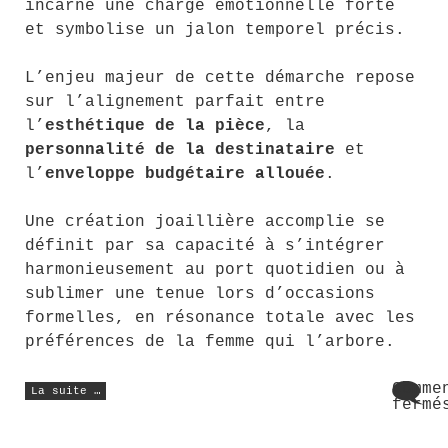
incarne une charge émotionnelle forte
et symbolise un jalon temporel précis.
L’enjeu majeur de cette démarche repose
sur l’alignement parfait entre
l’
esthétique de la pièce
, la
personnalité de la destinataire
et
l’
enveloppe budgétaire allouée
.
Une création joaillière accomplie se
définit par sa capacité à s’intégrer
harmonieusement au port quotidien ou à
sublimer une tenue lors d’occasions
formelles, en résonance totale avec les
préférences de la femme qui l’arbore.
« Anniversaire
Comme
La suite …
femme
fermé
:
sur
les
Anni
bijoux
à