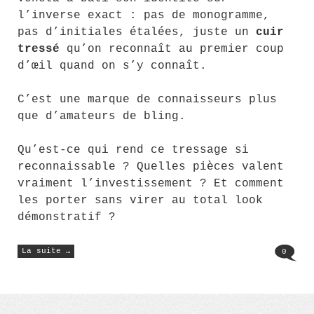
l’inverse exact : pas de monogramme,
pas d’initiales étalées, juste un
cuir
tressé
qu’on reconnaît au premier coup
d’œil quand on s’y connaît.
C’est une marque de connaisseurs plus
que d’amateurs de bling.
Qu’est-ce qui rend ce tressage si
reconnaissable ? Quelles pièces valent
vraiment l’investissement ? Et comment
les porter sans virer au total look
démonstratif ?
« Accessoires
La suite …
0
Bottega
Veneta
:
élégance
et
raffinement »