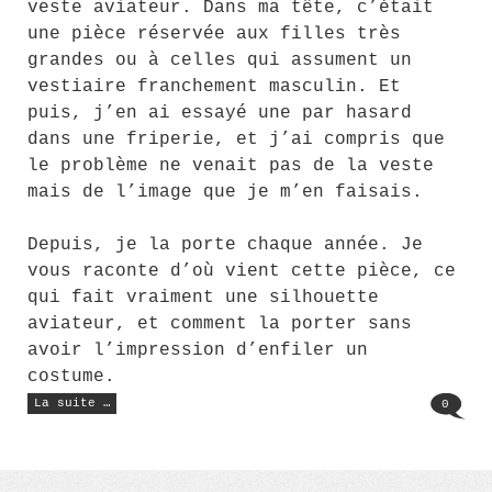
veste aviateur. Dans ma tête, c’était
une pièce réservée aux filles très
grandes ou à celles qui assument un
vestiaire franchement masculin. Et
puis, j’en ai essayé une par hasard
dans une friperie, et j’ai compris que
le problème ne venait pas de la veste
mais de l’image que je m’en faisais.
Depuis, je la porte chaque année. Je
vous raconte d’où vient cette pièce, ce
qui fait vraiment une silhouette
aviateur, et comment la porter sans
avoir l’impression d’enfiler un
costume.
« Style
La suite …
0
aviateur
:
comment
porter
l’héritage
militaire