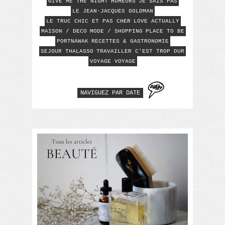
GIVE ME THE NIGHT
HUMEURS
JE SAIS PAS
LE JEAN-JACQUES GOLDMAN
LE TRUC CHIC ET PAS CHER
LOVE ACTUALLY
MAISON / DECO
MODE / SHOPPING
PLACE TO BE
PORTNAWAK
RECETTES & GASTRONOMIE
SEJOUR THALASSO
TRAVAILLER C'EST TROP DUR
VOYAGE VOYAGE
NAVIGUEZ PAR DATE