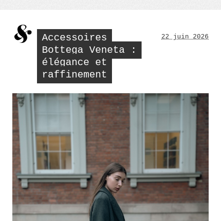
dans
un
look
féminin »
Accessoires
22 juin 2026
Bottega Veneta :
élégance et
raffinement