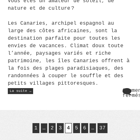
Vous êtes un amateur de soleil, de
nature et de culture ?
Les Canaries, archipel espagnol au
large des côtes africaines, sont la
destination parfaite pour toutes les
envies de vacances. Climat doux toute
l’année, paysages variés et riche
patrimoine, les îles Canaries offrent à
la fois des plages paradisiaques, des
randonnées à couper le souffle et des
petits villages pittoresques.
« Voyage
Comme
La suite …
aux
fermé
Canaries
sur
:
Voya
la
destination
aux
idéale »
Cana
:
la
1
…
2
3
4
5
6
…
37
dest
idéa