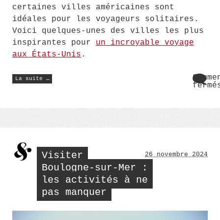
certaines villes américaines sont
idéales pour les voyageurs solitaires.
Voici quelques-unes des villes les plus
inspirantes pour
un incroyable voyage
aux États-Unis
.
« Les
Comme
La suite …
villes
fermé
les
sur
plus
Les
inspirantes
des
vill
USA
les
pour
plus
un
insp
voyage
solo »
des
USA
Visiter
26 novembre 2024
pour
un
Boulogne-sur-Mer :
voya
les activités à ne
solo
pas manquer