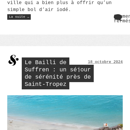
ville qui a bien plus à offrir qu’un
simple bol d’air iodé.
« Visiter
Comme
La suite …
Boulogne-
fermé
sur-
sur
Mer
Visi
:
les
Boul
activités
sur-
à
Mer
ne
:
pas
manquer »
les
acti
Le Bailli de
18 octobre 2024
à
ne
Suffren : un séjour
pas
de sérénité près de
manq
Saint-Tropez