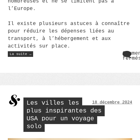
nombreuses et ne se limitent pas à
l’Europe.
Il existe plusieurs astuces à connaître
pour réduire les dépenses liées au
transport, à l’hébergement et aux
activités sur place.
« Voyage
Comme
La suite …
de
fermé
rêve
sur
à
Voya
l’étranger
:
de
partez
rêve
pour
à
moins
l’ét
de
1000€
:
! »
part
Les villes les
18 décembre 2024
pour
moin
plus inspirantes des
de
USA pour un voyage
1000
!
solo