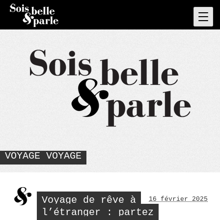
Skip
to
Pri
Men
content
VOYAGE VOYAGE
Voyage de rêve à
16 février 2025
l’étranger : partez