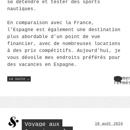
se détendre et tester des sports
nautiques.
En comparaison avec la France,
l’Espagne est également une destination
plus abordable d’un point de vue
financier, avec de nombreuses locations
à des prix compétitifs. Aujourd’hui, je
vous dévoile mes endroits préférés pour
des vacances en Espagne.
« Vacances
Comme
La suite …
en
fermé
Espagne
sur
:
Vaca
mes
endroits
en
préférés »
Espa
:
mes
endr
préf
Voyage aux
19 août 2024