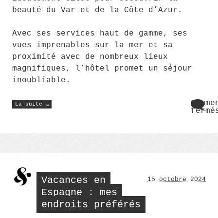
beauté du Var et de la Côte d’Azur.
Avec ses services haut de gamme, ses
vues imprenables sur la mer et sa
proximité avec de nombreux lieux
magnifiques, l’hôtel promet un séjour
inoubliable.
« Le
Comme
La suite …
Bailli
fermé
de
sur
Suffren
Le
:
un
Bail
séjour
de
de
Suff
sérénité
:
près
de
un
Saint-
séjo
Tropez »
Vacances en
15 octobre 2024
de
séré
Espagne : mes
près
endroits préférés
de
Sain