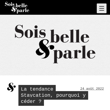
Skip
to
Pri
Men
content
La tendance
24 août 2022
Staycation, pourquoi y
céder ?