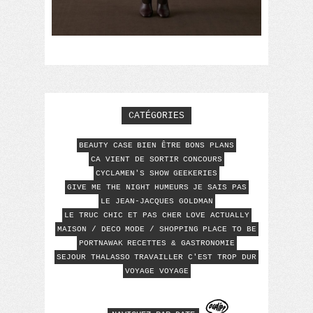
CATÉGORIES
BEAUTY CASE
BIEN ÊTRE
BONS PLANS
CA VIENT DE SORTIR
CONCOURS
CYCLAMEN'S SHOW
GEEKERIES
GIVE ME THE NIGHT
HUMEURS
JE SAIS PAS
LE JEAN-JACQUES GOLDMAN
LE TRUC CHIC ET PAS CHER
LOVE ACTUALLY
MAISON / DECO
MODE / SHOPPING
PLACE TO BE
PORTNAWAK
RECETTES & GASTRONOMIE
SEJOUR THALASSO
TRAVAILLER C'EST TROP DUR
VOYAGE VOYAGE