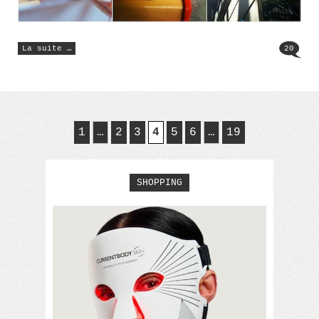
« Instagram
La suite …
20
#11 »
1
…
2
3
4
5
6
…
19
SHOPPING