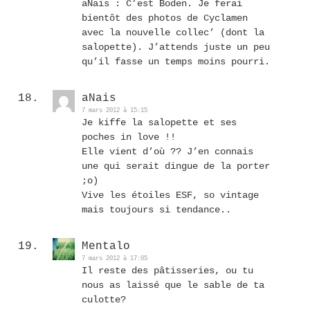
aNais : C’est Boden. Je ferai
bientôt des photos de Cyclamen
avec la nouvelle collec’ (dont la
salopette). J’attends juste un peu
qu’il fasse un temps moins pourri.
aNais
7 mars 2012 à 15:15
Je kiffe la salopette et ses
poches in love !!
Elle vient d’où ?? J’en connais
une qui serait dingue de la porter
;o)
Vive les étoiles ESF, so vintage
mais toujours si tendance..
Mentalo
7 mars 2012 à 17:05
Il reste des pâtisseries, ou tu
nous as laissé que le sable de ta
culotte?