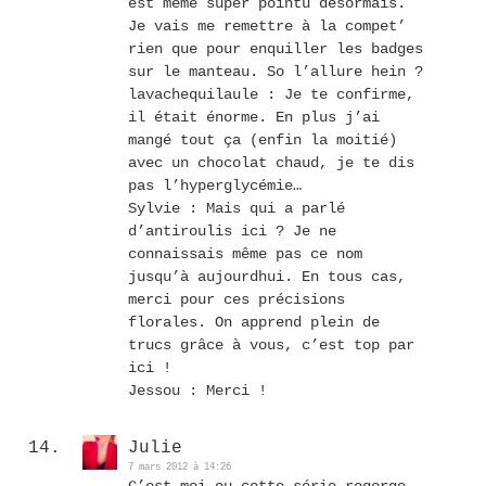
est même super pointu désormais.
Je vais me remettre à la compet’
rien que pour enquiller les badges
sur le manteau. So l’allure hein ?
lavachequilaule : Je te confirme,
il était énorme. En plus j’ai
mangé tout ça (enfin la moitié)
avec un chocolat chaud, je te dis
pas l’hyperglycémie…
Sylvie : Mais qui a parlé
d’antiroulis ici ? Je ne
connaissais même pas ce nom
jusqu’à aujourdhui. En tous cas,
merci pour ces précisions
florales. On apprend plein de
trucs grâce à vous, c’est top par
ici !
Jessou : Merci !
Julie
7 mars 2012 à 14:26