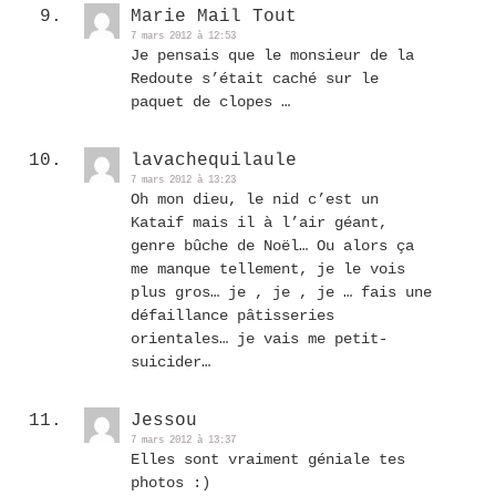
Marie Mail Tout
7 mars 2012 à 12:53
Je pensais que le monsieur de la
Redoute s’était caché sur le
paquet de clopes …
lavachequilaule
7 mars 2012 à 13:23
Oh mon dieu, le nid c’est un
Kataif mais il à l’air géant,
genre bûche de Noël… Ou alors ça
me manque tellement, je le vois
plus gros… je , je , je … fais une
défaillance pâtisseries
orientales… je vais me petit-
suicider…
Jessou
7 mars 2012 à 13:37
Elles sont vraiment géniale tes
photos :)