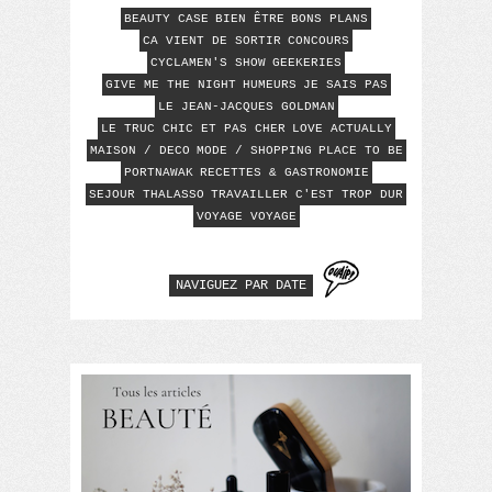
BEAUTY CASE
BIEN ÊTRE
BONS PLANS
CA VIENT DE SORTIR
CONCOURS
CYCLAMEN'S SHOW
GEEKERIES
GIVE ME THE NIGHT
HUMEURS
JE SAIS PAS
LE JEAN-JACQUES GOLDMAN
LE TRUC CHIC ET PAS CHER
LOVE ACTUALLY
MAISON / DECO
MODE / SHOPPING
PLACE TO BE
PORTNAWAK
RECETTES & GASTRONOMIE
SEJOUR THALASSO
TRAVAILLER C'EST TROP DUR
VOYAGE VOYAGE
NAVIGUEZ PAR DATE