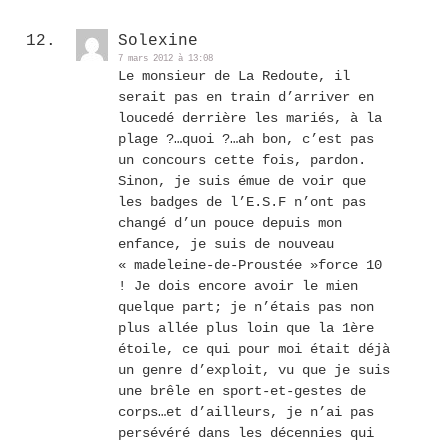
Solexine
7 mars 2012 à 13:08
Le monsieur de La Redoute, il
serait pas en train d’arriver en
loucedé derrière les mariés, à la
plage ?…quoi ?…ah bon, c’est pas
un concours cette fois, pardon.
Sinon, je suis émue de voir que
les badges de l’E.S.F n’ont pas
changé d’un pouce depuis mon
enfance, je suis de nouveau
« madeleine-de-Proustée »force 10
! Je dois encore avoir le mien
quelque part; je n’étais pas non
plus allée plus loin que la 1ère
étoile, ce qui pour moi était déjà
un genre d’exploit, vu que je suis
une brêle en sport-et-gestes de
corps…et d’ailleurs, je n’ai pas
persévéré dans les décennies qui