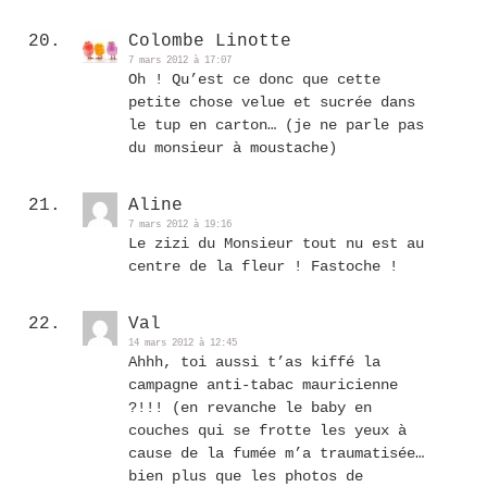
Colombe Linotte
7 mars 2012 à 17:07
Oh ! Qu’est ce donc que cette
petite chose velue et sucrée dans
le tup en carton… (je ne parle pas
du monsieur à moustache)
Aline
7 mars 2012 à 19:16
Le zizi du Monsieur tout nu est au
centre de la fleur ! Fastoche !
Val
14 mars 2012 à 12:45
Ahhh, toi aussi t’as kiffé la
campagne anti-tabac mauricienne
?!!! (en revanche le baby en
couches qui se frotte les yeux à
cause de la fumée m’a traumatisée…
bien plus que les photos de