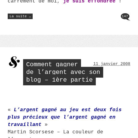
carrément de moi,
je suis effondrée
!
« Une
La suite …
147
jolie
bannière
pour
mon
blog »
Comment gagner
11 janvier 2008
de l’argent avec son
blog – 1ère partie
«
L’argent gagné au jeu est deux fois
plus précieux que l’argent gagné en
travaillant
»
Martin Scorsese – La couleur de