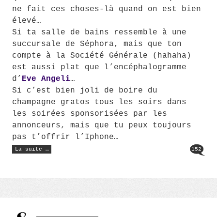
ne fait ces choses-là quand on est bien
élevé…
Si ta salle de bains ressemble à une
succursale de Séphora, mais que ton
compte à la Société Générale (hahaha)
est aussi plat que l’encéphalogramme
d’
Eve
Angeli
…
Si c’est bien joli de boire du
champagne gratos tous les soirs dans
les soirées sponsorisées par les
annonceurs, mais que tu peux toujours
pas t’offrir l’Iphone…
« Comment
La suite …
152
gagner
de
l’argent
avec
son
blog
–
2ème
partie »