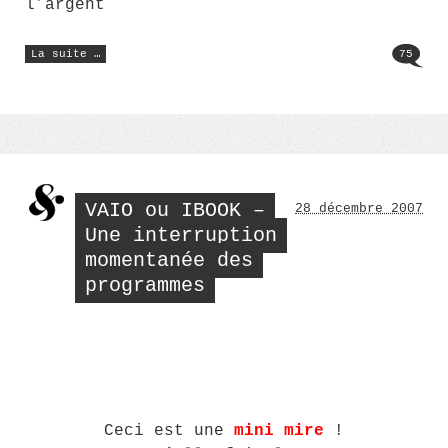
l’argent
« Comment
La suite …
75
gagner
de
l’argent
avec
son
blog
–
1ère
partie »
VAIO ou IBOOK –
28 décembre 2007
Une interruption
momentanée des
programmes
Ceci est une
mini mire
!