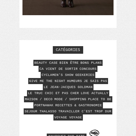
CATÉGORIES
BEAUTY CASE
BIEN ÊTRE
BONS PLANS
CA VIENT DE SORTIR
CONCOURS
CYCLAMEN'S SHOW
GEEKERIES
GIVE ME THE NIGHT
HUMEURS
JE SAIS PAS
LE JEAN-JACQUES GOLDMAN
LE TRUC CHIC ET PAS CHER
LOVE ACTUALLY
MAISON / DECO
MODE / SHOPPING
PLACE TO BE
PORTNAWAK
RECETTES & GASTRONOMIE
SEJOUR THALASSO
TRAVAILLER C'EST TROP DUR
VOYAGE VOYAGE