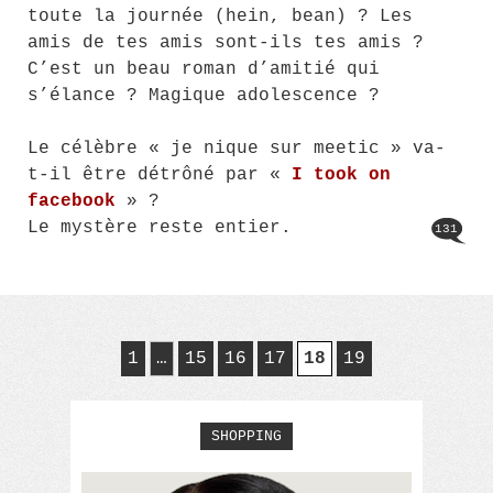
toute la journée (hein, bean) ? Les
amis de tes amis sont-ils tes amis ?
C’est un beau roman d’amitié qui
s’élance ? Magique adolescence ?
Le célèbre « je nique sur meetic » va-
t-il être détrôné par «
I took on
facebook
» ?
Le mystère reste entier.
131
1
…
15
16
17
18
19
SHOPPING