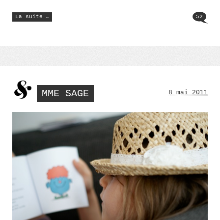
« Queue
La suite …
52
de
cerises »
MME SAGE
8 mai 2011