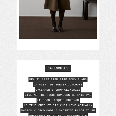
CATÉGORIES
BEAUTY CASE
BIEN ÊTRE
BONS PLANS
CA VIENT DE SORTIR
CONCOURS
CYCLAMEN'S SHOW
GEEKERIES
GIVE ME THE NIGHT
HUMEURS
JE SAIS PAS
LE JEAN-JACQUES GOLDMAN
LE TRUC CHIC ET PAS CHER
LOVE ACTUALLY
MAISON / DECO
MODE / SHOPPING
PLACE TO BE
PORTNAWAK
RECETTES & GASTRONOMIE