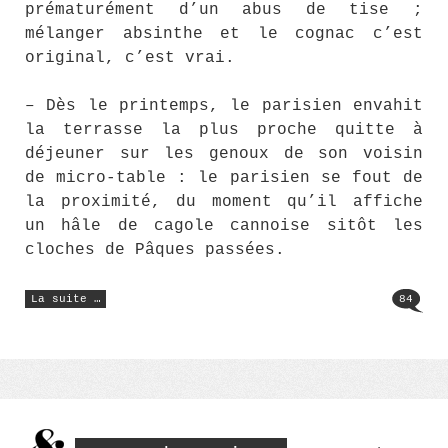
prématurément d’un abus de tise ;
mélanger absinthe et le cognac c’est
original, c’est vrai.
– Dès le printemps, le parisien envahit
la terrasse la plus proche quitte à
déjeuner sur les genoux de son voisin
de micro-table : le parisien se fout de
la proximité, du moment qu’il affiche
un hâle de cagole cannoise sitôt les
cloches de Pâques passées.
« La
La suite …
84
définition
du
bobo
parisien
:
Paris
pas
d’âme »