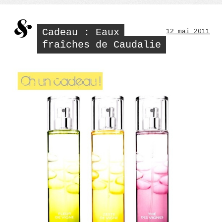
–
mai
2011
Cadeau : Eaux
12 mai 2011
fraîches de Caudalie