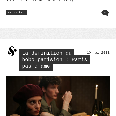
« Pippa
La suite …
8
et
moi
(Brian) »
La définition du
10 mai 2011
bobo parisien : Paris
pas d’âme