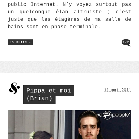
public Internet. N’y voyez surtout pas
un quelconque élan altruiste ; c’est
juste que les étagères de ma salle de
bains sont en phase terminale.
« Cadeau
La suite …
172
:
Eaux
fraîches
de
Caudalie »
Pippa et moi
11 mai 2011
(Brian)