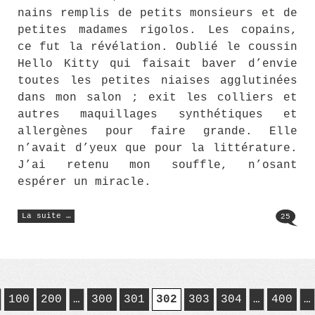
nains remplis de petits monsieurs et de
petites madames rigolos. Les copains,
ce fut la révélation. Oublié le coussin
Hello Kitty qui faisait baver d’envie
toutes les petites niaises agglutinées
dans mon salon ; exit les colliers et
autres maquillages synthétiques et
allergènes pour faire grande. Elle
n’avait d’yeux que pour la littérature.
J’ai retenu mon souffle, n’osant
espérer un miracle.
« MME
La suite …
25
SAGE »
100
200
…
300
301
302
303
304
…
400
…