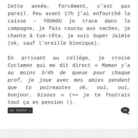
Cette année, forcément, c’est pas
pareil. Peu avant 17h j’ai enfourché la
caisse – YOUHOU je trace dans la
campagne, je fais coucou aux vaches, je
chante à tue-tête, je suis Super Jaimie
(ok, sauf l’oreille bionique).
En arrivant au collège, je croise
Cyclamen qui me dit direct «
Maman y’a
au moins 3/4h de queue pour chaque
prof, je joue avec mes amies pendant
que tu poireautes ok, oui, oui,
bonjour, bisous
» (<= je te foutrais
tout ça en pension !).
« Des
La suite …
36
nouvelles
du
front
(3) »