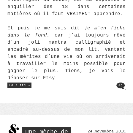
enquiller des 18 dans certaines
matières où il faut VRAIMENT apprendre.
Et puis je me suis dit
je m’en fiche
dans le fond
, car j’ai toujours rêvé
d’un joli mantra calligraphié et
encadré au-dessus de mon lit, vantant
les mérites d’une vie où on arriverait
à travailler le moins possible pour
gagner le plus. Tiens, je vais le
déposer sur Etsy.
« Des
La suite …
45
nouvelles
du
front
(4) »
Une mèche de
24 novembre 2016