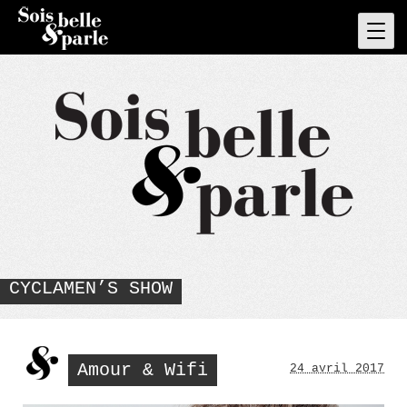
Skip
to
Pri
Men
content
CYCLAMEN’S SHOW
Amour & Wifi
24 avril 2017