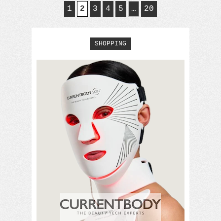
1
2
3
4
5
…
20
SHOPPING