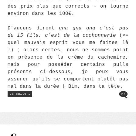
des prix plus que corrects – on tourne
environ dans les 100€.
D’aucuns diront
gna gna gna c’est pas
du 15 fils, c’est de la cochonnerie
(<=
quel mauvais esprit vous me faites là
!) ; alors certes, nous ne sommes point
en présence de la crème du cachemire,
mais pour posséder certains pulls
présents ci-dessous, je peux vous
assurer qu’ils se comportent plutôt pas
mal dans la durée ! Bim, dans ta tête.
« Du
La suite …
27
cachemire
à
petit
prix »