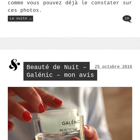
comme vous pouvez déjà le constater sur
ces photos.
« Le
La suite …
10
géant
de
papier »
Beauté de Nuit –
25 octobre 2016
Galénic – mon avis