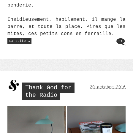
penderie.
Insidieusement, habilement, il mange la
barre, et toute la place. Pires que les
mites, ces petits cons en ferraille.
« Fléau
La suite …
31
de
penderie »
Thank God for
20 octobre 2016
the Radio