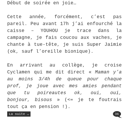
Début de soirée en joie…
Cette année, forcément, c’est pas
pareil. Peu avant 17h j’ai enfourché la
caisse – YOUHOU je trace dans la
campagne, je fais coucou aux vaches, je
chante à tue-tête, je suis Super Jaimie
(ok, sauf l’oreille bionique).
En arrivant au collège, je croise
Cyclamen qui me dit direct «
Maman y’a
au moins 3/4h de queue pour chaque
prof, je joue avec mes amies pendant
que tu poireautes ok, oui, oui,
bonjour, bisous
» (<= je te foutrais
tout ça en pension !).
« Des
La suite …
36
nouvelles
du
front
(3) »