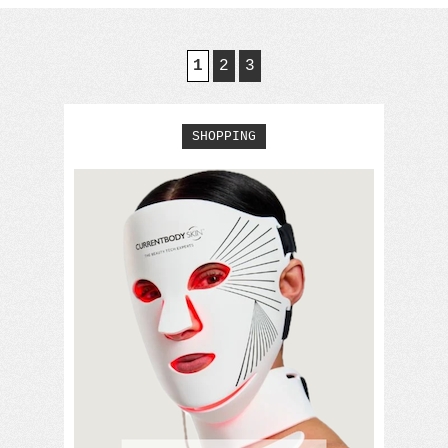
1
2
3
SHOPPING