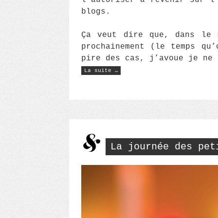
l’autoriser à revenir sur l
blogs.
Ça veut dire que, dans le 
prochainement (le temps qu’
pire des cas, j’avoue je ne 
« Matinée
La suite …
mousse
avec
Shiseido »
La journée des pet