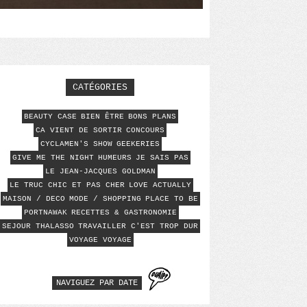
CATÉGORIES
BEAUTY CASE
BIEN ÊTRE
BONS PLANS
CA VIENT DE SORTIR
CONCOURS
CYCLAMEN'S SHOW
GEEKERIES
GIVE ME THE NIGHT
HUMEURS
JE SAIS PAS
LE JEAN-JACQUES GOLDMAN
LE TRUC CHIC ET PAS CHER
LOVE ACTUALLY
MAISON / DECO
MODE / SHOPPING
PLACE TO BE
PORTNAWAK
RECETTES & GASTRONOMIE
SEJOUR THALASSO
TRAVAILLER C'EST TROP DUR
VOYAGE VOYAGE
NAVIGUEZ PAR DATE