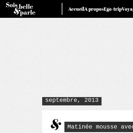
Skip
Accueil
A propos
Ego-trip
Voya
to
content
septembre, 2013
Matinée mousse ave