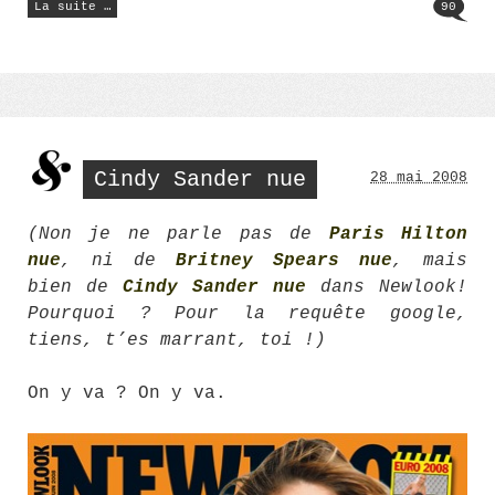
La suite …
90
autoroute
A7 »
Cindy Sander nue
28 mai 2008
(Non je ne parle pas de
Paris Hilton
nue
, ni de
Britney Spears nue
, mais
bien de
Cindy Sander nue
dans Newlook!
Pourquoi ? Pour la requête google,
tiens, t’es marrant, toi !)
On y va ? On y va.