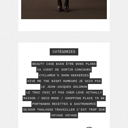
CATÉGORIES
BEAUTY CASE
BIEN ÊTRE
BONS PLANS
CA VIENT DE SORTIR
CONCOURS
CYCLAMEN'S SHOW
GEEKERIES
GIVE ME THE NIGHT
HUMEURS
JE SAIS PAS
LE JEAN-JACQUES GOLDMAN
LE TRUC CHIC ET PAS CHER
LOVE ACTUALLY
MAISON / DECO
MODE / SHOPPING
PLACE TO BE
PORTNAWAK
RECETTES & GASTRONOMIE
SEJOUR THALASSO
TRAVAILLER C'EST TROP DUR
VOYAGE VOYAGE