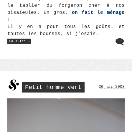
le tablier du forgeron cher à nos
bisaïeules. En gros,
on fait le ménage
!
Il y en a pour tous les goûts… et
toutes les bourses, si j’osais.
« Quelle
La suite …
59
forme
d’épilation
du
maillot
choisir
:
photos »
Petit homme vert
30 mai 2008