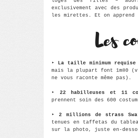
loges des filles – ador
exclusivement avec des prod
les mirettes. Et on apprend 
‣
La taille minimum requise
mais la plupart font 1m80 (v
ne vous raconte même pas).
‣
22 habilleuses et 11 co
prennent soin des 600 costum
‣
2 millions de strass Swa
tenues en taffetas du table
sur la photo, juste en-desso