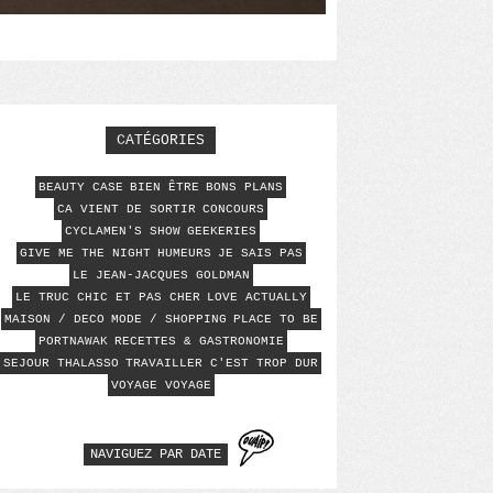
CATÉGORIES
BEAUTY CASE
BIEN ÊTRE
BONS PLANS
CA VIENT DE SORTIR
CONCOURS
CYCLAMEN'S SHOW
GEEKERIES
GIVE ME THE NIGHT
HUMEURS
JE SAIS PAS
LE JEAN-JACQUES GOLDMAN
LE TRUC CHIC ET PAS CHER
LOVE ACTUALLY
MAISON / DECO
MODE / SHOPPING
PLACE TO BE
PORTNAWAK
RECETTES & GASTRONOMIE
SEJOUR THALASSO
TRAVAILLER C'EST TROP DUR
VOYAGE VOYAGE
NAVIGUEZ PAR DATE