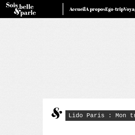
Skip
Accueil
A propos
Ego-trip
Voya
to
content
Lido Paris : Mon t