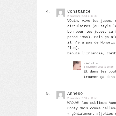
Constance
2 novembre 2013 à 10:33
VOuih, vive les jupes, 
circulaires (du style l
bon pour les jupes, ça 
passé 1m55). Mais ça n’
il n’y a pas de Monprix
fluo).
Depuis l’Irlandie, cord
violette
3 novembre 2013 à 18:56
Et dans les bou
trouver ça dans
Anneso
2 novembre 2013 à 11:53
WAOUW! les sublimes Acn
Conty.Mais comme celles
« génialement »)jolies 