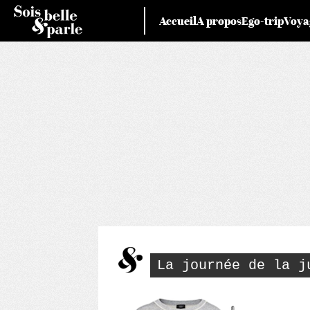
Skip
Accueil
A propos
Ego-trip
Voya
to
content
La journée de la j