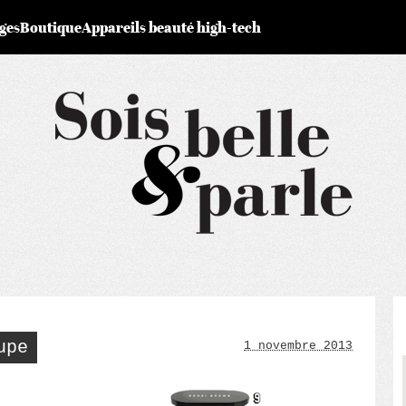
ges
Boutique
Appareils beauté high-tech
upe
1 novembre 2013