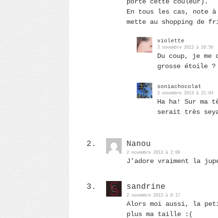
porte cette couleur).
En tous les cas, note à
mette au shopping de fr
violette
3 novembre 2013 à 18:56
Du coup, je me 
grosse étoile ?
soniachocolat
3 novembre 2013 à 21:04
Ha ha! Sur ma t
serait très sey
Nanou
2 novembre 2013 à 2:00
J’adore vraiment la jup
sandrine
2 novembre 2013 à 8:17
Alors moi aussi, la pet
plus ma taille :(