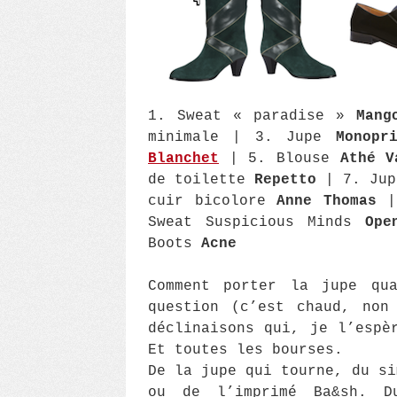
1. Sweat « paradise »
Mang
minimale | 3. Jupe
Monopr
Blanchet
| 5. Blouse
Athé V
de toilette
Repetto
| 7. Jup
cuir bicolore
Anne Thomas
|
Sweat Suspicious Minds
Ope
Boots
Acne
Comment porter la jupe qu
question (c’est chaud, non
déclinaisons qui, je l’espè
Et toutes les bourses.
De la jupe qui tourne, du si
ou de l’imprimé Ba&sh. 