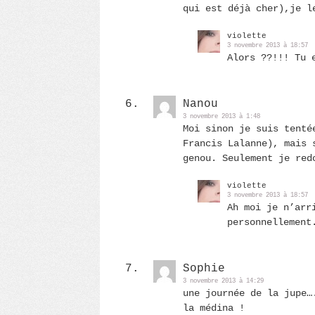
qui est déjà cher),je l
violette
3 novembre 2013 à 18:57
Alors ??!!! Tu 
Nanou
3 novembre 2013 à 1:48
Moi sinon je suis tenté
Francis Lalanne), mais 
genou. Seulement je red
violette
3 novembre 2013 à 18:57
Ah moi je n’arr
personnellement
Sophie
3 novembre 2013 à 14:29
une journée de la jupe…
la médina !