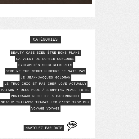
CATÉGORIES
BEAUTY CASE
BIEN ÊTRE
BONS PLANS
CA VIENT DE SORTIR
CONCOURS
CYCLAMEN'S SHOW
GEEKERIES
GIVE ME THE NIGHT
HUMEURS
JE SAIS PAS
LE JEAN-JACQUES GOLDMAN
LE TRUC CHIC ET PAS CHER
LOVE ACTUALLY
MAISON / DECO
MODE / SHOPPING
PLACE TO BE
PORTNAWAK
RECETTES & GASTRONOMIE
SEJOUR THALASSO
TRAVAILLER C'EST TROP DUR
VOYAGE VOYAGE
NAVIGUEZ PAR DATE