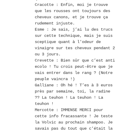
Cracotte : Enfin, moi je trouve
que les rousses ont toujours des
cheveux canons, et je trouve ça
rudement injuste.
Esme : Je sais, j’ai lu des trucs
sur cette technique, mais je suis
sceptique quant à l’odeur de
vinaigre sur tes cheveux pendant 2
ou 3 jours.
Crevette : Bien sûr que c’est anti
ecolo ! Tu crois peut-être que je
vais entrer dans le rang ? (Notre
peuple vaincra !)
Gallïane : Oh hé ! T’es à 3 euros
près par semaine, toi, la radine
?? La teuhon ! La teuhon ! La
teuhon !
Mercotte : IMMENSE MERCI pour
cette info fracassante ! Je teste
la Volvic au prochain shampoo. Je
savais pas du tout que c’était la