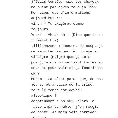
j’étais tentée, mais tes cheveux
ne puent pas après tout ça ????
Mon dieu, que d’informations
aujourd’hui !!!
vinsh : Tu exagères comme
toujours.
Youri : Ah ah ah ! (Dieu que tu es
irrésistible)
lililamazone : Ecoute, du coup, je
me sens tentée par le rincage au
vinaigre (malgré que ça doit
puer), alors on se tient toutes au
courant pour voir si ça fonctionne
ok ?
BBCam : Ca c’est parce que, de nos
jours, et à cause de la crise,
tout le monde est devenu
alcoolique !
Adopteunant : Ah oui, alors là,
faute impardonnable, j’en rougis
de honte… Je m’en vais corriger
tout ça.