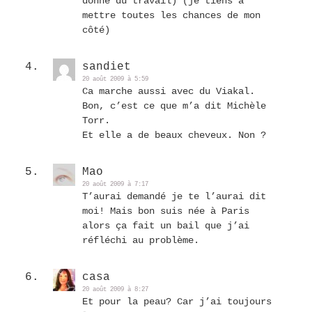
donne du travail) (je tiens à
mettre toutes les chances de mon
côté)
sandiet
20 août 2009 à 5:59
Ca marche aussi avec du Viakal.
Bon, c’est ce que m’a dit Michèle
Torr.
Et elle a de beaux cheveux. Non ?
Mao
20 août 2009 à 7:17
T’aurai demandé je te l’aurai dit
moi! Mais bon suis née à Paris
alors ça fait un bail que j’ai
réfléchi au problème.
casa
20 août 2009 à 8:27
Et pour la peau? Car j’ai toujours