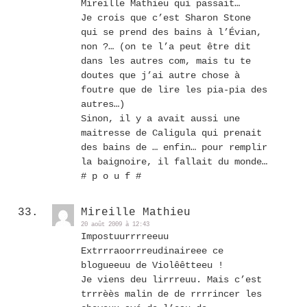
Mireille Mathieu qui passait…
Je crois que c’est Sharon Stone
qui se prend des bains à l’Évian,
non ?… (on te l’a peut être dit
dans les autres com, mais tu te
doutes que j’ai autre chose à
foutre que de lire les pia-pia des
autres…)
Sinon, il y a avait aussi une
maitresse de Caligula qui prenait
des bains de … enfin… pour remplir
la baignoire, il fallait du monde…
# p o u f #
Mireille Mathieu
20 août 2009 à 12:43
Impostuurrrreeuu
Extrrraoorrreudinaireee ce
blogueeuu de Violêêtteeu !
Je viens deu lirrreuu. Mais c’est
trrrèès malin de de rrrrincer les