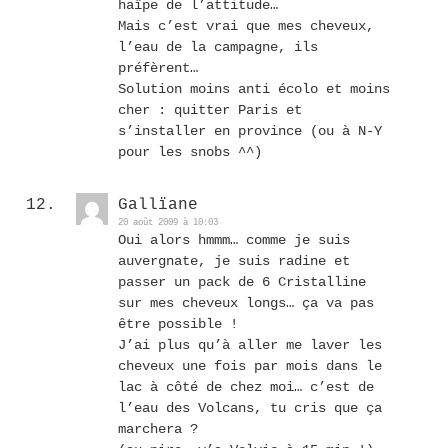
haïpe de l’attitude…
Mais c’est vrai que mes cheveux,
l’eau de la campagne, ils
préfèrent…
Solution moins anti écolo et moins
cher : quitter Paris et
s’installer en province (ou à N-Y
pour les snobs ^^)
Gallïane
20 août 2009 à 10:03
Oui alors hmmm… comme je suis
auvergnate, je suis radine et
passer un pack de 6 Cristalline
sur mes cheveux longs… ça va pas
être possible !
J’ai plus qu’à aller me laver les
cheveux une fois par mois dans le
lac à côté de chez moi… c’est de
l’eau des Volcans, tu cris que ça
marchera ?