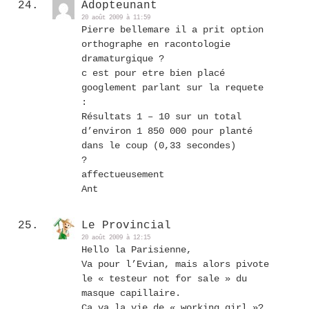
Adopteunant
20 août 2009 à 11:59
Pierre bellemare il a prit option
orthographe en racontologie
dramaturgique ?
c est pour etre bien placé
googlement parlant sur la requete
:
Résultats 1 – 10 sur un total
d’environ 1 850 000 pour planté
dans le coup (0,33 secondes)
?
affectueusement
Ant
Le Provincial
20 août 2009 à 12:15
Hello la Parisienne,
Va pour l’Evian, mais alors pivote
le « testeur not for sale » du
masque capillaire.
Ca va la vie de « working girl »?