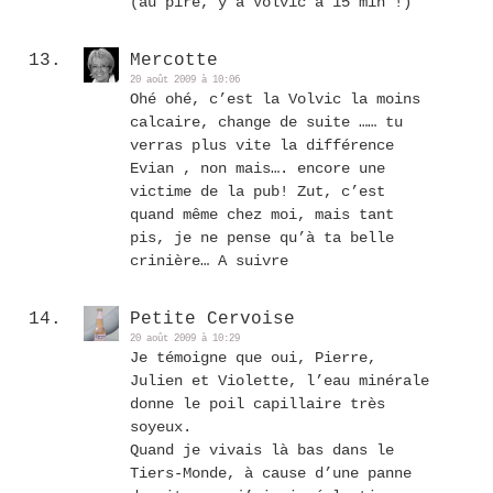
(au pire, y’a Volvic à 15 min !)
Mercotte
20 août 2009 à 10:06
Ohé ohé, c’est la Volvic la moins
calcaire, change de suite …… tu
verras plus vite la différence
Evian , non mais…. encore une
victime de la pub! Zut, c’est
quand même chez moi, mais tant
pis, je ne pense qu’à ta belle
crinière… A suivre
Petite Cervoise
20 août 2009 à 10:29
Je témoigne que oui, Pierre,
Julien et Violette, l’eau minérale
donne le poil capillaire très
soyeux.
Quand je vivais là bas dans le
Tiers-Monde, à cause d’une panne