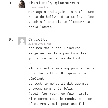
absolutely glamourous
20 août 2009 à 8:57
Mdr again and again! Tain t’es une
resta de hollywood tu te laves les
veuch a l’eau dla teillebou!! La
secla letvio
Cracotte
20 août 2009 à 9:15
bon ben moi c’est l’inverse.
si je ne les lave pas tous les
jours, ça ne va pas du tout du
tout.
alors c’est shampoing pour enfants
tous les matins. Et après-shamp
démêlant.
et tout le monde il dit que mes
cheveux sont très jolis.
(quoi, les roux, ça fait jamais
rien comme tout le monde. ben non,
c’est vrai, mais pour une fois