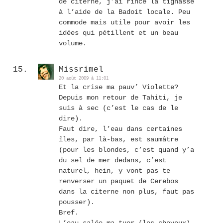
de citerne, j’ai rincé la tignasse
à l’aide de la Badoit locale. Peu
commode mais utile pour avoir les
idées qui pétillent et un beau
volume.
Missrimel
20 août 2009 à 11:01
Et la crise ma pauv’ Violette?
Depuis mon retour de Tahiti, je
suis à sec (c’est le cas de le
dire).
Faut dire, l’eau dans certaines
îles, par là-bas, est saumâtre
(pour les blondes, c’est quand y’a
du sel de mer dedans, c’est
naturel, hein, y vont pas te
renverser un paquet de Cerebos
dans la citerne non plus, faut pas
pousser).
Bref.
L’eau salée ma tuer (les cheveux).