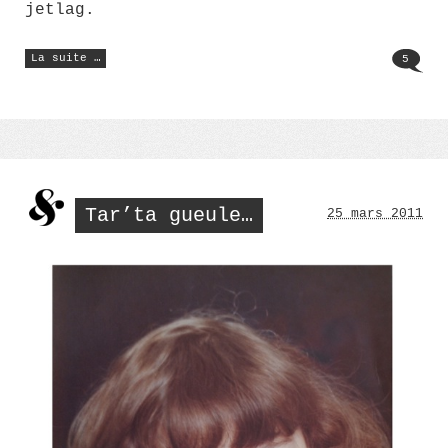
jetlag.
« les
La suite …
5
petit
plats
dans
les
grants
! »
Tar’ta gueule…
25 mars 2011