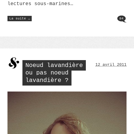
lectures sous-marines…
« Vos
La suite …
84
photos
d’écoliers
! »
Noeud lavandière
12 avril 2011
ou pas noeud
lavandière ?