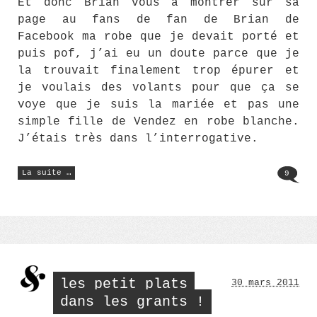
Et donc Brian vous a montrer sur sa
page au fans de fan de Brian de
Facebook ma robe que je devait porté et
puis pof, j’ai eu un doute parce que je
la trouvait finalement trop épurer et
je voulais des volants pour que ça se
voye que je suis la mariée et pas une
simple fille de Vendez en robe blanche.
J’étais très dans l’interrogative.
« Noeud
La suite …
9
lavandière
ou
pas
noeud
lavandière
? »
les petit plats
30 mars 2011
dans les grants !