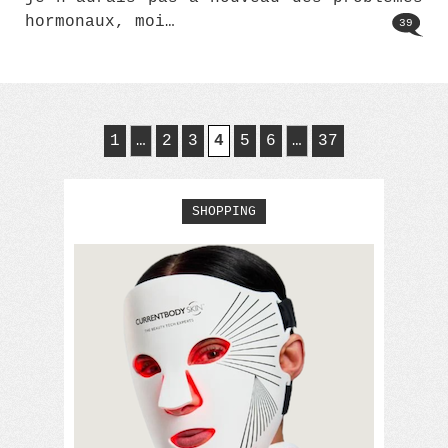
hormonaux, moi…
39
1
…
2
3
4
5
6
…
37
SHOPPING