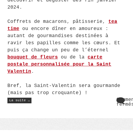
découvrir et déguster dès fin janvier
2024.
Coffrets de macarons, pâtisserie,
tea
time
ou encore dîner en amoureux :
autant de gourmandises destinées à
ravir les papilles comme les cœurs. Et
puis ça change un peu de l’éternel
bouquet de fleurs
ou de la
carte
postale personnalisée pour la Saint
Valentin
.
Bref, la Saint-Valentin sera gourmande
(mais pas trop croquante) !
« Saint
Comme
La suite …
Valentin
fermé
:
sur
des
Sain
gourmandises
signées
Vale
Ladurée »
:
des
gour