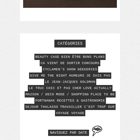
CATÉGORIES
BEAUTY CASE
BIEN ÊTRE
BONS PLANS
CA VIENT DE SORTIR
CONCOURS
CYCLAMEN'S SHOW
GEEKERIES
GIVE ME THE NIGHT
HUMEURS
JE SAIS PAS
LE JEAN-JACQUES GOLDMAN
LE TRUC CHIC ET PAS CHER
LOVE ACTUALLY
MAISON / DECO
MODE / SHOPPING
PLACE TO BE
PORTNAWAK
RECETTES & GASTRONOMIE
SEJOUR THALASSO
TRAVAILLER C'EST TROP DUR
VOYAGE VOYAGE
NAVIGUEZ PAR DATE