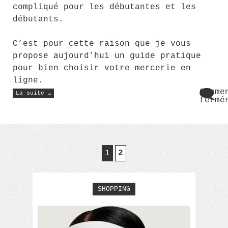
compliqué pour les débutantes et les
débutants.
C’est pour cette raison que je vous
propose aujourd’hui un guide pratique
pour bien choisir votre mercerie en
ligne.
« Quelle
Comme
La suite …
mercerie
fermé
en
sur
ligne
Quel
choisir
? »
merc
en
lign
choi
1
2
?
SHOPPING