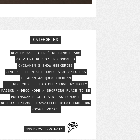
CATÉGORIES
BEAUTY CASE
BIEN ÊTRE
BONS PLANS
CA VIENT DE SORTIR
CONCOURS
CYCLAMEN'S SHOW
GEEKERIES
GIVE ME THE NIGHT
HUMEURS
JE SAIS PAS
LE JEAN-JACQUES GOLDMAN
LE TRUC CHIC ET PAS CHER
LOVE ACTUALLY
MAISON / DECO
MODE / SHOPPING
PLACE TO BE
PORTNAWAK
RECETTES & GASTRONOMIE
SEJOUR THALASSO
TRAVAILLER C'EST TROP DUR
VOYAGE VOYAGE
NAVIGUEZ PAR DATE