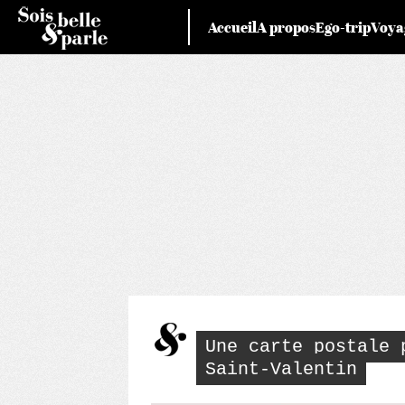
Skip
Accueil
A propos
Ego-trip
Voya
to
content
Une carte postale 
Saint-Valentin