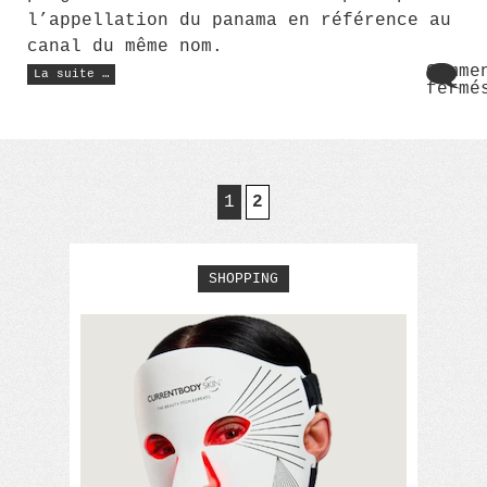
l’appellation du panama en référence au
canal du même nom.
« Comment
Comme
La suite …
reconnaitre
fermé
un
sur
véritable
Comm
panama
? »
reco
un
véri
pana
1
2
?
SHOPPING