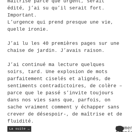
maîtrisé parce que urgent, serait
édité, j’ai su qu’il serait fort.
Important.
L’urgence qui prend presque une vie,
quelle ironie.
J’ai lu les 40 premières pages sur une
chaise de jardin. J’avais raison.
J’ai continué ma lecture quelques
soirs, tard. Une explosion de mots
parfaitement ciselés et alignés, de
sentiments contradictoires, de colère –
parce que le passé s’invite toujours
dans nos vies sans que, parfois, on
sache vraiment comment y échapper sans
crever de désespoir-, de maîtrise et de
fluidité.
« Rentrée
Comme
La suite …
littéraire