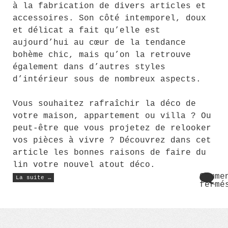
à la fabrication de divers articles et
accessoires. Son côté intemporel, doux
et délicat a fait qu’elle est
aujourd’hui au cœur de la tendance
bohème chic, mais qu’on la retrouve
également dans d’autres styles
d’intérieur sous de nombreux aspects.
Vous souhaitez rafraîchir la déco de
votre maison, appartement ou villa ? Ou
peut-être que vous projetez de relooker
vos pièces à vivre ? Découvrez dans cet
article les bonnes raisons de faire du
lin votre nouvel atout déco.
« Le
Comme
La suite …
lin
fermé
:
sur
votre
Le
nouvel
atout
lin
déco »
:
votr