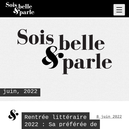
Skip
to
Pri
Men
content
juin, 2022
Rentrée littéraire
8 juin 2022
2022 : Sa préférée de