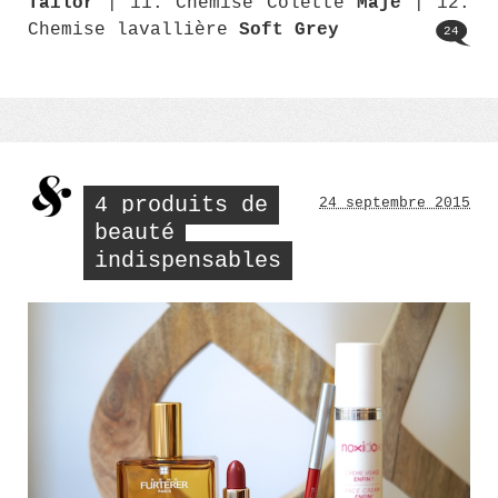
Tailor
| 11. Chemise Colette
Maje
| 12.
Chemise lavallière
Soft Grey
24
4 produits de
24 septembre 2015
beauté
indispensables