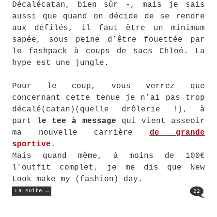
Décalécatan, bien sûr -, mais je sais
aussi que quand on décide de se rendre
aux défilés, il faut être un minimum
sapée, sous peine d’être fouettée par
le fashpack à coups de sacs Chloé. La
hype est une jungle.
Pour le coup, vous verrez que
concernant cette tenue je n’ai pas trop
décalé(catan)(quelle drôlerie !), à
part
le tee à message
qui vient asseoir
ma nouvelle carrière
de grande
sportive
.
Mais quand même, à moins de 100€
l’outfit complet, je me dis que New
Look make my (fashion) day.
« Tee
La suite …
22
shirt
à
message
mystérieux »