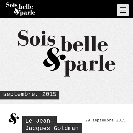
Skip
to
Pri
Men
content
septembre, 2015
Le Jean-
29 septembre 2015
Jacques Goldman