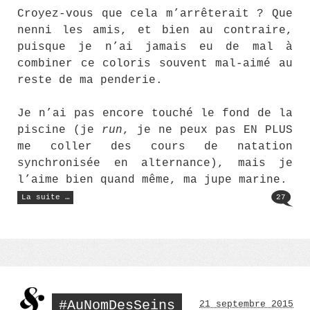
Croyez-vous que cela m’arrêterait ? Que
nenni les amis, et bien au contraire,
puisque je n’ai jamais eu de mal à
combiner ce coloris souvent mal-aimé au
reste de ma penderie.
Je n’ai pas encore touché le fond de la
piscine (je
run
, je ne peux pas EN PLUS
me coller des cours de natation
synchronisée en alternance), mais je
l’aime bien quand même, ma jupe marine.
« Comment
La suite …
27
porter
une
jupe
en
cuir
? »
#AuNomDesSeins
21 septembre 2015