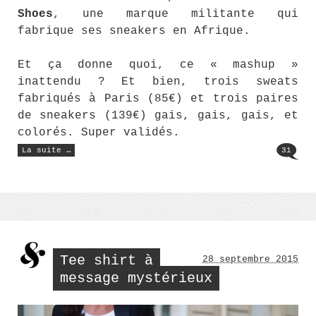
Shoes
, une marque militante qui
fabrique ses sneakers en Afrique.
Et ça donne quoi, ce « mashup »
inattendu ? Et bien, trois sweats
fabriqués à Paris (85€) et trois paires
de sneakers (139€) gais, gais, gais, et
colorés. Super validés.
« Le
La suite …
31
Jean-
Jacques
Goldman
(85) »
Tee shirt à
28 septembre 2015
message mystérieux