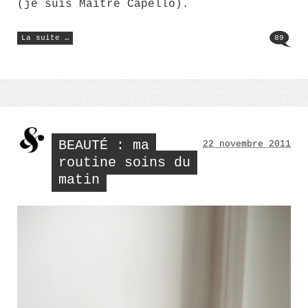
(je suis Maître Capello).
« Dupont,
La suite …
89
la
joie
d’un
sac
d’avion »
BEAUTÉ : ma
22 novembre 2011
routine soins du
matin