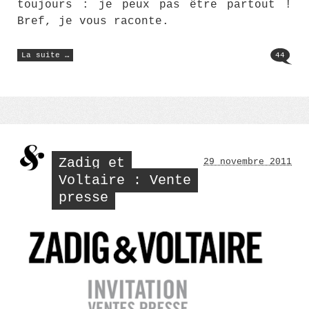
toujours : je peux pas être partout !
Bref, je vous raconte.
« Qu’est-
La suite …
44
ce
qu’il
y
a
dans
un
Bubble
Tea
? »
Zadig et
29 novembre 2011
Voltaire : Vente
presse