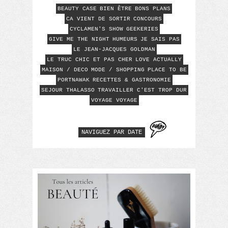
BEAUTY CASE
BIEN ÊTRE
BONS PLANS
CA VIENT DE SORTIR
CONCOURS
CYCLAMEN'S SHOW
GEEKERIES
GIVE ME THE NIGHT
HUMEURS
JE SAIS PAS
LE JEAN-JACQUES GOLDMAN
LE TRUC CHIC ET PAS CHER
LOVE ACTUALLY
MAISON / DECO
MODE / SHOPPING
PLACE TO BE
PORTNAWAK
RECETTES & GASTRONOMIE
SEJOUR THALASSO
TRAVAILLER C'EST TROP DUR
VOYAGE VOYAGE
NAVIGUEZ PAR DATE