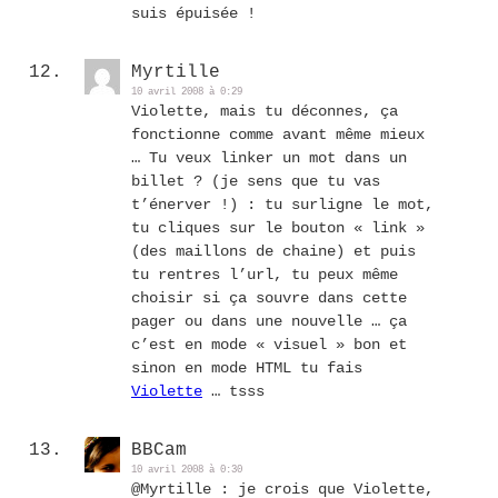
suis épuisée !
Myrtille
10 avril 2008 à 0:29
Violette, mais tu déconnes, ça
fonctionne comme avant même mieux
… Tu veux linker un mot dans un
billet ? (je sens que tu vas
t’énerver !) : tu surligne le mot,
tu cliques sur le bouton « link »
(des maillons de chaine) et puis
tu rentres l’url, tu peux même
choisir si ça souvre dans cette
pager ou dans une nouvelle … ça
c’est en mode « visuel » bon et
sinon en mode HTML tu fais
Violette
… tsss
BBCam
10 avril 2008 à 0:30
@Myrtille : je crois que Violette,