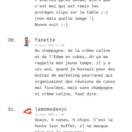
t’énerves après bbCam, alors que
c’est moi qui est remis les
protèges slips sur la table ;-)
(non mais quelle image !)
Bonne nuit ;-)
fanette
10 avril 2008 à 1:20
Du champagne, de la crême caline
et de l’Edam en cubes….Ah ça me
rappelle mon jeune temps, il y a
six ans, quand je bossais pour des
boîtes de marketing pourraves qui
organisaient des réunions de conso
mal ficelées… mais sans champagne
ni crême caline, faut dire.
lamomedenyc
10 avril 2008 à 1:46
Ouais, 5 nanas, 5 chips. C’est la
honte leur buffet, il ne manque