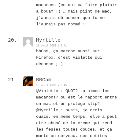
macarons (ce qui va faire plaisir
à bbCam !) … mais piint de mac,
j’aurais dû penser que tu ne
l’aurais pas nommé !
Myrtille
10 avril 2008 à 0:41
bbCam, ça marche aussi sur
Firefox, c’est Violette qui
déconne ;-)
BBCam
10 avril 2008 à 0:45
@Violette : QUOI? tu aimes les
macarons? ou est le rapport entre
un mac et un protege slip?
@Myrtille : ouais, je crois,
ouais. en même temps, elle a peut
etre abusé de la creme qui rend
les fesses toutes douces, et ça
monte au cerveau, ces petites