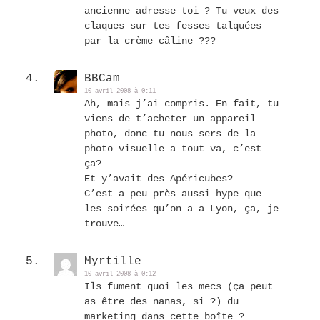
ancienne adresse toi ? Tu veux des
claques sur tes fesses talquées
par la crème câline ???
BBCam
10 avril 2008 à 0:11
Ah, mais j’ai compris. En fait, tu
viens de t’acheter un appareil
photo, donc tu nous sers de la
photo visuelle a tout va, c’est
ça?
Et y’avait des Apéricubes?
C’est a peu près aussi hype que
les soirées qu’on a a Lyon, ça, je
trouve…
Myrtille
10 avril 2008 à 0:12
Ils fument quoi les mecs (ça peut
as être des nanas, si ?) du
marketing dans cette boîte ?