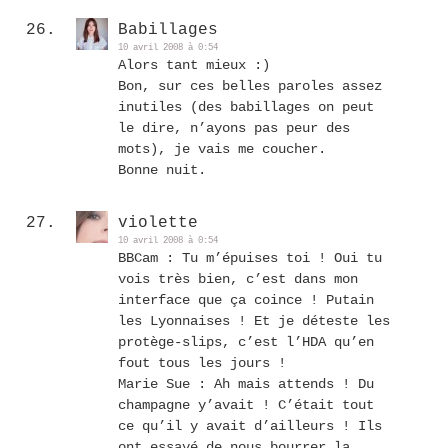
Babillages
10 avril 2008 à 0:54
Alors tant mieux :)
Bon, sur ces belles paroles assez
inutiles (des babillages on peut
le dire, n’ayons pas peur des
mots), je vais me coucher.
Bonne nuit.
violette
10 avril 2008 à 0:54
BBCam : Tu m’épuises toi ! Oui tu
vois très bien, c’est dans mon
interface que ça coince ! Putain
les Lyonnaises ! Et je déteste les
protège-slips, c’est l’HDA qu’en
fout tous les jours !
Marie Sue : Ah mais attends ! Du
champagne y’avait ! C’était tout
ce qu’il y avait d’ailleurs ! Ils
ont essayé de nous bourrer la