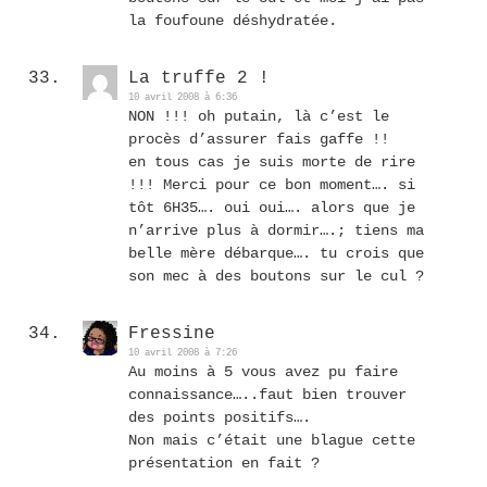
la foufoune déshydratée.
La truffe 2 !
10 avril 2008 à 6:36
NON !!! oh putain, là c’est le
procès d’assurer fais gaffe !!
en tous cas je suis morte de rire
!!! Merci pour ce bon moment…. si
tôt 6H35…. oui oui…. alors que je
n’arrive plus à dormir….; tiens ma
belle mère débarque…. tu crois que
son mec à des boutons sur le cul ?
Fressine
10 avril 2008 à 7:26
Au moins à 5 vous avez pu faire
connaissance…..faut bien trouver
des points positifs….
Non mais c’était une blague cette
présentation en fait ?