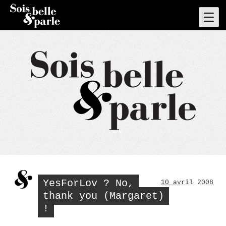
Skip
to
Pri
Men
content
YesForLov ? No,
10 avril 2008
thank you (Margaret)
!