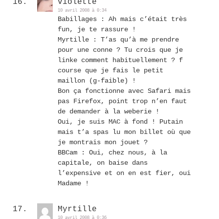
violette
10 avril 2008 à 0:34
Babillages : Ah mais c’était très
fun, je te rassure !
Myrtille : T’as qu’à me prendre
pour une conne ? Tu crois que je
linke comment habituellement ? f
course que je fais le petit
maillon (g-faible) !
Bon ça fonctionne avec Safari mais
pas Firefox, point trop n’en faut
de demander à la weberie !
Oui, je suis MAC à fond ! Putain
mais t’a spas lu mon billet où que
je montrais mon jouet ?
BBCam : Oui, chez nous, à la
capitale, on baise dans
l’expensive et on en est fier, oui
Madame !
Myrtille
10 avril 2008 à 0:36