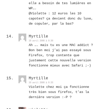
elle a besoin de tes lumières en
WP….
@Violette : 12 euros les 10
capotes? ça devient donc du luxe,
de copuler, par la bas?
Myrtille
10 avril 2008 à 0:30
Ah …. mais tu es une MAC addict ?
Bon ben moi j’ai pas essayé sous
Firefox, trop contente que
justement cette nouvelle version
fonctionne mieux avec Safari ;-)
Myrtille
10 avril 2008 à 0:33
Violette chez moi ça fonctionne
très bien sous firefox, t’as la
dernière version :-P ?