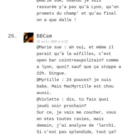
@marie sue, ouahou je suis
rassurée y’a pas qu’à Lyon, qu’on
promets du champ’ et qu’au final
on a que dalle !
BBCam
10 avril 2008 à 0:52
@Marie sue : ah oui, et même il
parait qu’à la wifilles, c’est
open bar cointreaupolitain? comme
a lyon, quoi? sauf que ça stoppe a
22h. Dingue.
@Myrtille : 24 pouces? je suis
baba. Mais MacMyrtille est chou
aussi.
@Violette : dis, tu fais quoi
jeudi soir prochain?
Sur ce, je vais me coucher, vous
en etes toutes ravies, mais
demain, j’ai analyse de ‘larchi.
Si c’est pas splendide, tout ça?