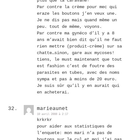
plus que la caravane!
Par contre la crème pour mec qui
eraze les boutons j’en veux une.
Je ne dis pas mais quand même un
peu. tout de même, voyons.
Par contre ma gynéco d’il y a 8
ans m’avait bien dit qu’il ne faut
rien mettre (produit-crème) sur sa
chatte…sinon, gare aux mycoses!
tiens, le must maintenant que tout
est fashion c’est de foutre des
parasites en tubes, avec des noms
sympa et pas à moins de 20 euro.
Je suis sûr qu’il y en aurait qui
en acheterai.
marieaunet
10 avril 2008 à 2:17
krkrkr
pour aider aux statistiques de
l’enquete: mon mari n’a pas de
boutons sur le cul et moi j’ai pas