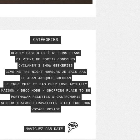
CATÉGORIES
BEAUTY CASE
BIEN ÊTRE
BONS PLANS
CA VIENT DE SORTIR
CONCOURS
CYCLAMEN'S SHOW
GEEKERIES
GIVE ME THE NIGHT
HUMEURS
JE SAIS PAS
LE JEAN-JACQUES GOLDMAN
LE TRUC CHIC ET PAS CHER
LOVE ACTUALLY
MAISON / DECO
MODE / SHOPPING
PLACE TO BE
PORTNAWAK
RECETTES & GASTRONOMIE
SEJOUR THALASSO
TRAVAILLER C'EST TROP DUR
VOYAGE VOYAGE
NAVIGUEZ PAR DATE