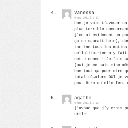
Vanessa
6 mai 2011 à 9:13
bon je vais t’avouer un
plus terrible concernan
j’en ai évidement un pe
ça se saurait hein), do
tartine tous les matins
cellulite…rien n’y fait
cette conne ! Je fais a
(oui je me suis mise mê
bon tout ça pour dire q
totalité…alors OUI je v
peut être qu’elle fera 
agathe
6 mai 2011 à 9:13
j’avoue que j’y crois p
utile!