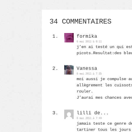
34 COMMENTAIRES
formika
6 mai 2011 à 8:11
j’en ai testé un qui es
picots.Resultat:des ble
Vanessa
6 mai 2011 à 7:35
moi aussi je compulse a
allègrement les cuissot
rouler.
J’aurai mes chances ave
lilli de...
6 mai 2011 à 7:49
jamais teste ce genre d
tartiner tous les jours