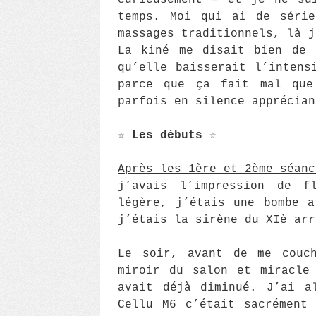
curieusement – et je ne su
temps. Moi qui ai de série
massages traditionnels, là j
La kiné me disait bien de 
qu’elle baisserait l’intens
parce que ça fait mal que
parfois en silence apprécian
☆
Les débuts
☆
Après les 1ère et 2ème séanc
j’avais l’impression de f
légère, j’étais une bombe a
j’étais la sirène du XIè arr
Le soir, avant de me couch
miroir du salon et miracle
avait déjà diminué. J’ai a
Cellu M6 c’était sacrément