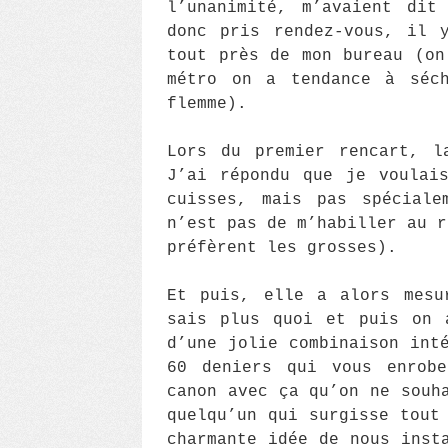
l’unanimité, m’avaient dit
donc pris rendez-vous, il 
tout près de mon bureau (on
métro on a tendance à séch
flemme).
Lors du premier rencart, l
J’ai répondu que je voulai
cuisses, mais pas spéciale
n’est pas de m’habiller au r
préfèrent les grosses).
Et puis, elle a alors mesu
sais plus quoi et puis on 
d’une jolie combinaison int
60 deniers qui vous enrobe
canon avec ça qu’on ne souh
quelqu’un qui surgisse tout
charmante idée de nous inst