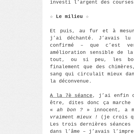
investi l’argent des courses
☆
Le milieu
☆
Et puis, au fur et à mesur
j’ai déchanté. J’avais l
confirmé – que c’est ve
amélioration sensible de l
tout, ou si peu, les bon
finalement que des chimères
sang qui circulait mieux da
la déconvenue.
A la 7è séance
, j’ai enfin 
être, dites donc ça marche
«
ah bon ?
» innocent, a m
vraimen
t
mieux !
(je crois q
Les trois dernières séances 
dans l’âme – j’avais l’impre