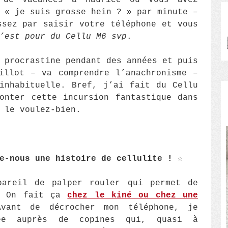
 de vacances à Maurice où vous avez
 « je suis grosse hein ? » par minute –
ssez par saisir votre téléphone et vous
’est pour du Cellu M6 svp
.
 procrastine pendant des années et puis
illot – va comprendre l’anachronisme –
inhabituelle. Bref, j’ai fait du Cellu
onter cette incursion fantastique dans
 le voulez-bien.
te-nous une histoire de cellulite !
☆
areil de palper rouler qui permet de
e. On fait ça
chez le kiné ou chez une
vant de décrocher mon téléphone, je
née auprès de copines qui, quasi à