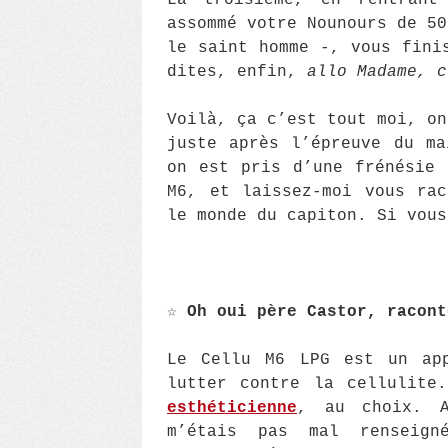
La troisième, en rentrant
assommé votre Nounours de 50
le saint homme -, vous fini
dites, enfin,
allo Madame, c
Voilà, ça c’est tout moi, on
juste après l’épreuve du ma
on est pris d’une frénésie 
M6, et laissez-moi vous rac
le monde du capiton. Si vous
☆
Oh oui père Castor, racon
Le Cellu M6 LPG est un app
lutter contre la cellulit
esthéticienne
, au choix. A
m’étais pas mal renseig