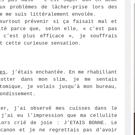
is pas maso – c’est super bon en même
ux problèmes de lâcher-prise lors des
e me suis littéralement envolée.
surtout prévenir si ça faisait mal et
ité parce que, selon elle, « c’est pas
 c’est plus efficace », je souffrais
t cette curieuse sensation.
es
, j’étais enchantée. En me rhabillant
lotter dans mon slim, je me sentais
tomique, je volais jusqu’à mon bureau,
ondissement.
er, j’ai observé mes cuisses dans le
 j’ai eu l’impression que ma cellulite
lors crié de joie : J’ETAIS BONNE. Le
 canon et je ne regrettais pas d’avoir