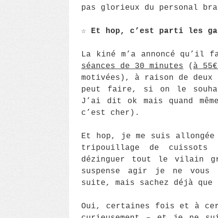
pas glorieux du personal bra
☆
Et hop, c’est parti les g
La kiné m’a annoncé qu’il f
séances de 30 minutes
(
à 55€
motivées), à raison de deux 
peut faire, si on le souha
J’ai dit ok mais quand mêm
c’est cher).
Et hop, je me suis allongée
tripouillage de cuissots
dézinguer tout le vilain g
suspense agir je ne vous 
suite, mais sachez déjà que 
Oui, certaines fois et à ce