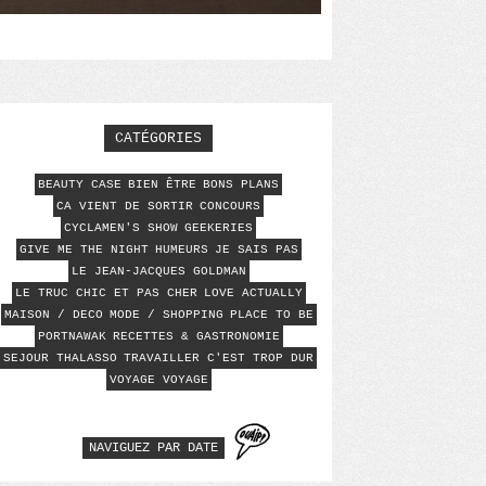
CATÉGORIES
BEAUTY CASE
BIEN ÊTRE
BONS PLANS
CA VIENT DE SORTIR
CONCOURS
CYCLAMEN'S SHOW
GEEKERIES
GIVE ME THE NIGHT
HUMEURS
JE SAIS PAS
LE JEAN-JACQUES GOLDMAN
LE TRUC CHIC ET PAS CHER
LOVE ACTUALLY
MAISON / DECO
MODE / SHOPPING
PLACE TO BE
PORTNAWAK
RECETTES & GASTRONOMIE
SEJOUR THALASSO
TRAVAILLER C'EST TROP DUR
VOYAGE VOYAGE
NAVIGUEZ PAR DATE