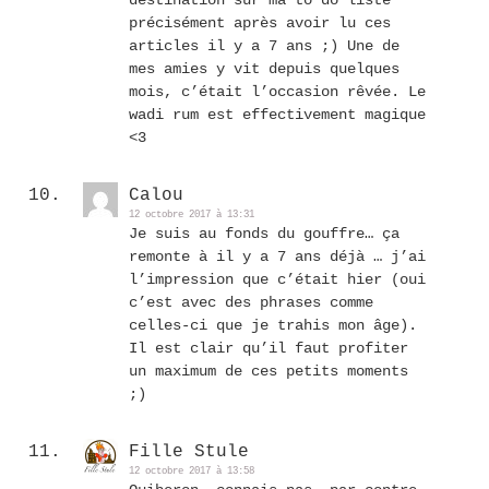
destination sur ma to do liste
précisément après avoir lu ces
articles il y a 7 ans ;) Une de
mes amies y vit depuis quelques
mois, c’était l’occasion rêvée. Le
wadi rum est effectivement magique
<3
Calou
12 octobre 2017 à 13:31
Je suis au fonds du gouffre… ça
remonte à il y a 7 ans déjà … j’ai
l’impression que c’était hier (oui
c’est avec des phrases comme
celles-ci que je trahis mon âge).
Il est clair qu’il faut profiter
un maximum de ces petits moments
;)
Fille Stule
12 octobre 2017 à 13:58