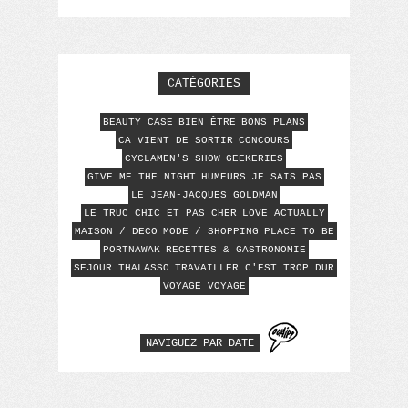
CATÉGORIES
BEAUTY CASE
BIEN ÊTRE
BONS PLANS
CA VIENT DE SORTIR
CONCOURS
CYCLAMEN'S SHOW
GEEKERIES
GIVE ME THE NIGHT
HUMEURS
JE SAIS PAS
LE JEAN-JACQUES GOLDMAN
LE TRUC CHIC ET PAS CHER
LOVE ACTUALLY
MAISON / DECO
MODE / SHOPPING
PLACE TO BE
PORTNAWAK
RECETTES & GASTRONOMIE
SEJOUR THALASSO
TRAVAILLER C'EST TROP DUR
VOYAGE VOYAGE
NAVIGUEZ PAR DATE