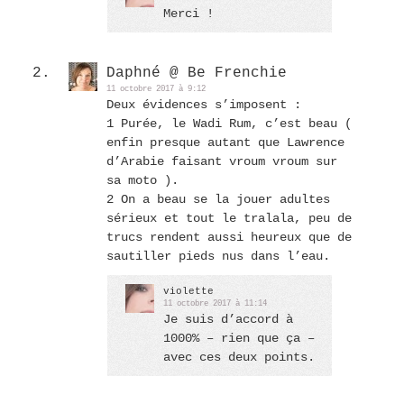
Merci !
Daphné @ Be Frenchie
11 octobre 2017 à 9:12
Deux évidences s’imposent :
1 Purée, le Wadi Rum, c’est beau (
enfin presque autant que Lawrence
d’Arabie faisant vroum vroum sur
sa moto ).
2 On a beau se la jouer adultes
sérieux et tout le tralala, peu de
trucs rendent aussi heureux que de
sautiller pieds nus dans l’eau.
violette
11 octobre 2017 à 11:14
Je suis d’accord à
1000% – rien que ça –
avec ces deux points.