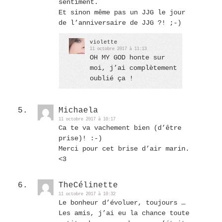
sentiment.
Et sinon même pas un JJG le jour
de l’anniversaire de JJG ?! ;-)
violette
11 octobre 2017 à 11:13
OH MY GOD honte sur
moi, j’ai complètement
oublié ça !
Michaela
11 octobre 2017 à 10:17
Ca te va vachement bien (d’être
prise)! :-)
Merci pour cet brise d’air marin.
<3
TheCélinette
11 octobre 2017 à 10:32
Le bonheur d’évoluer, toujours …
Les amis, j’ai eu la chance toute