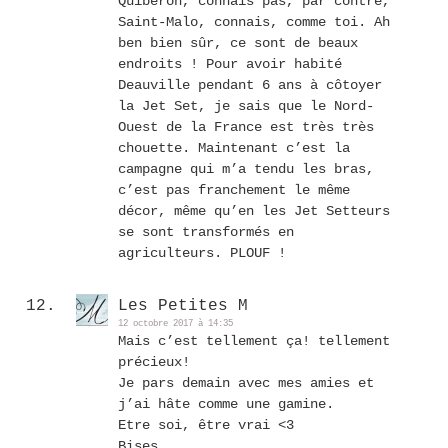
Quiberon, connais pas, par contre,
Saint-Malo, connais, comme toi. Ah
ben bien sûr, ce sont de beaux
endroits ! Pour avoir habité
Deauville pendant 6 ans à côtoyer
la Jet Set, je sais que le Nord-
Ouest de la France est très très
chouette. Maintenant c’est la
campagne qui m’a tendu les bras,
c’est pas franchement le même
décor, même qu’en les Jet Setteurs
se sont transformés en
agriculteurs. PLOUF !
Les Petites M
12 octobre 2017 à 14:35
Mais c’est tellement ça! tellement
précieux!
Je pars demain avec mes amies et
j’ai hâte comme une gamine.
Etre soi, être vrai <3
Bises