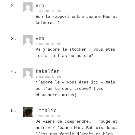
Vea
3 mai 2011 à 7:01
Euh le rapport entre Jeanne Mas et
Goldorak ?
Vea
3 mai 2011 à 7:03
Ps j’adore le stocker « vous êtes
ici » tu l’as eu où stp?
takalfer
3 mai 2011 à 7:06
j’adore le « vous êtes ici » mais
où l’as tu donc trouvé? (les
chaussures moins)
Immalie
3 mai 2011 à 7:30
Je viens de comprendre… « rouge et
noir » / Jeanne Mas. Bah dis donc,
l’est pas facile d’accès ce blog