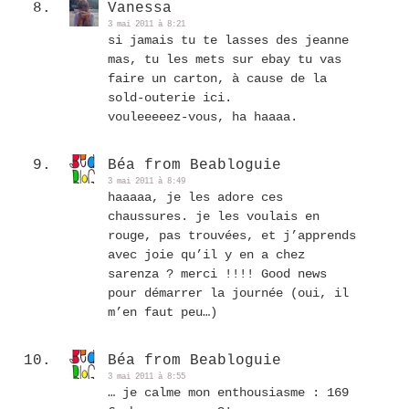
Vanessa
3 mai 2011 à 8:21
si jamais tu te lasses des jeanne
mas, tu les mets sur ebay tu vas
faire un carton, à cause de la
sold-outerie ici.
vouleeeeez-vous, ha haaaa.
Béa from Beabloguie
3 mai 2011 à 8:49
haaaaa, je les adore ces
chaussures. je les voulais en
rouge, pas trouvées, et j’apprends
avec joie qu’il y en a chez
sarenza ? merci !!!! Good news
pour démarrer la journée (oui, il
m’en faut peu…)
Béa from Beabloguie
3 mai 2011 à 8:55
… je calme mon enthousiasme : 169