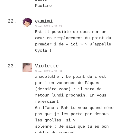
Pauline
eamimi
3 mai 2011 à 11:33
Est il possible de dessiner un
cœur en remplacement du point du
premier i de « ici » ? J’appelle
Cycla !
Violette
3 mai 2011 à 11:38
anacoluthe : Le point du i est
parti en vacances de Pâques
(dernière zone) ; il sera de
retour lundi prochain. En vous
remerciant.
Gallïane : Bah tu veux quand même
pas que je les porte par dessus
les grolles, si ?
solenne : Je sais que tu es bon
public du concept.