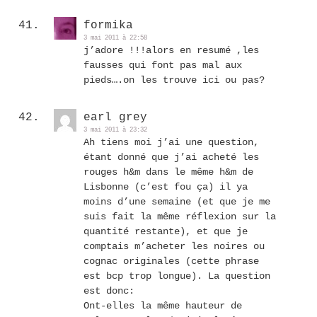
formika
3 mai 2011 à 22:58
j’adore !!!alors en resumé ,les
fausses qui font pas mal aux
pieds….on les trouve ici ou pas?
earl grey
3 mai 2011 à 23:32
Ah tiens moi j’ai une question,
étant donné que j’ai acheté les
rouges h&m dans le même h&m de
Lisbonne (c’est fou ça) il ya
moins d’une semaine (et que je me
suis fait la même réflexion sur la
quantité restante), et que je
comptais m’acheter les noires ou
cognac originales (cette phrase
est bcp trop longue). La question
est donc:
Ont-elles la même hauteur de