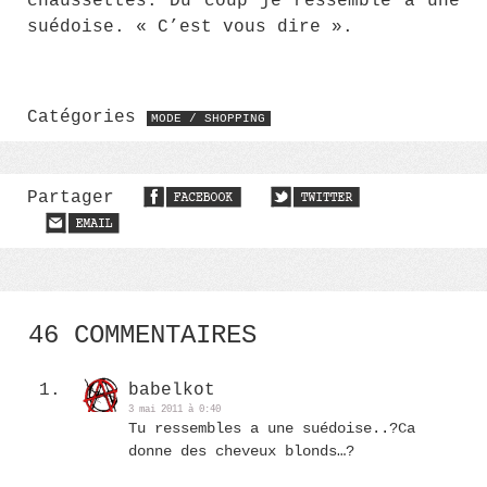
chaussettes. Du coup je ressemble à une
suédoise. « C’est vous dire ».
Catégories
MODE / SHOPPING
Partager
46 COMMENTAIRES
babelkot
3 mai 2011 à 0:40
Tu ressembles a une suédoise..?Ca
donne des cheveux blonds…?