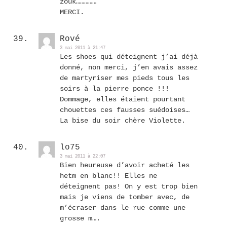
zouk……………
MERCI.
Rové
3 mai 2011 à 21:47
Les shoes qui déteignent j’ai déjà
donné, non merci, j’en avais assez
de martyriser mes pieds tous les
soirs à la pierre ponce !!!
Dommage, elles étaient pourtant
chouettes ces fausses suédoises…
La bise du soir chère Violette.
lo75
3 mai 2011 à 22:07
Bien heureuse d’avoir acheté les
hetm en blanc!! Elles ne
déteignent pas! On y est trop bien
mais je viens de tomber avec, de
m’écraser dans le rue comme une
grosse m….