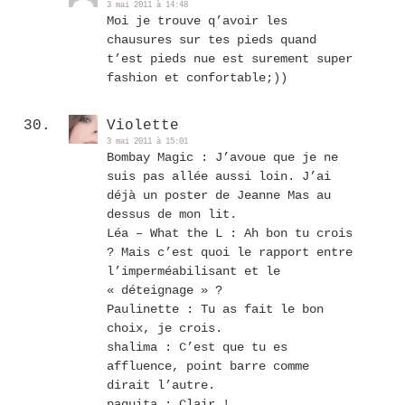
3 mai 2011 à 14:48
Moi je trouve q’avoir les
chausures sur tes pieds quand
t’est pieds nue est surement super
fashion et confortable;))
Violette
3 mai 2011 à 15:01
Bombay Magic : J’avoue que je ne
suis pas allée aussi loin. J’ai
déjà un poster de Jeanne Mas au
dessus de mon lit.
Léa – What the L : Ah bon tu crois
? Mais c’est quoi le rapport entre
l’imperméabilisant et le
« déteignage » ?
Paulinette : Tu as fait le bon
choix, je crois.
shalima : C’est que tu es
affluence, point barre comme
dirait l’autre.
paquita : Clair !