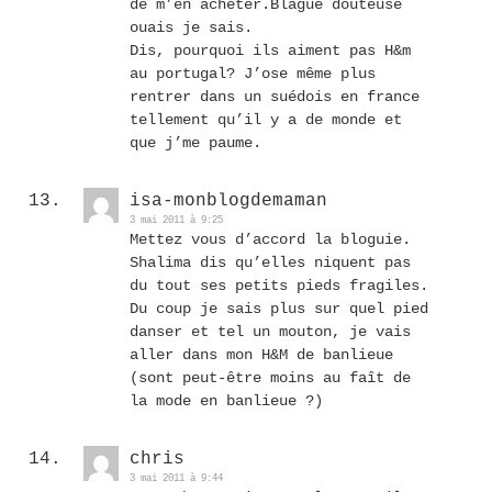
de m’en acheter.Blague douteuse
ouais je sais.
Dis, pourquoi ils aiment pas H&m
au portugal? J’ose même plus
rentrer dans un suédois en france
tellement qu’il y a de monde et
que j’me paume.
isa-monblogdemaman
3 mai 2011 à 9:25
Mettez vous d’accord la bloguie.
Shalima dis qu’elles niquent pas
du tout ses petits pieds fragiles.
Du coup je sais plus sur quel pied
danser et tel un mouton, je vais
aller dans mon H&M de banlieue
(sont peut-être moins au faît de
la mode en banlieue ?)
chris
3 mai 2011 à 9:44