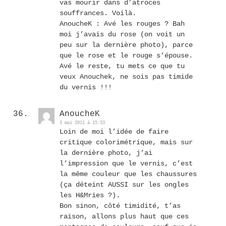
vas mourir dans d’atroces
souffrances. Voilà.
AnoucheK : Avé les rouges ? Bah
moi j’avais du rose (on voit un
peu sur la dernière photo), parce
que le rose et le rouge s’épouse.
Avé le reste, tu mets ce que tu
veux Anouchek, ne sois pas timide
du vernis !!!
AnoucheK
3 mai 2011 à 15:53
Loin de moi l’idée de faire
critique colorimétrique, mais sur
la dernière photo, j’ai
l’impression que le vernis, c’est
la même couleur que les chaussures
(ça déteint AUSSI sur les ongles
les H&Mries ?).
Bon sinon, côté timidité, t’as
raison, allons plus haut que ces