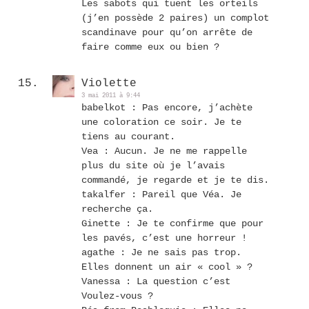
Les sabots qui tuent les orteils
(j’en possède 2 paires) un complot
scandinave pour qu’on arrête de
faire comme eux ou bien ?
Violette
3 mai 2011 à 9:44
babelkot : Pas encore, j’achète
une coloration ce soir. Je te
tiens au courant.
Vea : Aucun. Je ne me rappelle
plus du site où je l’avais
commandé, je regarde et je te dis.
takalfer : Pareil que Véa. Je
recherche ça.
Ginette : Je te confirme que pour
les pavés, c’est une horreur !
agathe : Je ne sais pas trop.
Elles donnent un air « cool » ?
Vanessa : La question c’est
Voulez-vous ?