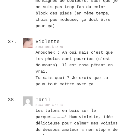
montagnes de couleurs, sauf que je
ne suis pas trop fan du color
block des pieds (en même temps,
chuis pas modeuse, ça doit être
pour ça).
Violette
3 mai 2011 à 15:58
AnoucheK : Ah oui mais c’est que
les photos sont pourries (c’est
Nounours). Il est rose pétant en
vrai.
Tu sais quoi ? Je crois que tu
peux tout mettre avec ça.
Idril
3 mai 2011 à 16:04
Les talons en bois sur le
parquet……………! Hum violette, idée
délicieuse pour calmer mes voisins
du dessous amateur « non stop » de