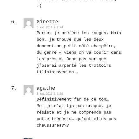
:)
Ginette
3 mai 2011 à 7:44
Perso, je préfère les rouges. Mais
bon, je trouve que les deux
donnent un petit côté champêtre,
du genre « viens on va courir dans
les prés ». Donc pas sur que
j’oserai arpenté les trottoirs
Lillois avec ca..
agathe
3 mai 2011 à 8:02
Définitivement fan de ce ton…
Moi je n’ai tjs pas craqué, je
résiste et je ne comprends pas
cette frénésie… qu’ont-elles ces
chaussures???