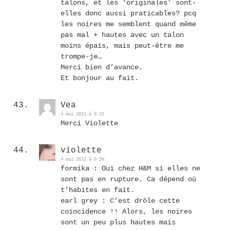
talons, et les ‘originales’ sont-
elles donc aussi praticables? pcq
les noires me semblent quand même
pas mal + hautes avec un talon
moins épais, mais peut-être me
trompe-je…
Merci bien d’avance.
Et bonjour au fait.
Vea
4 mai 2011 à 8:31
Merci Violette
violette
4 mai 2011 à 9:58
formika : Oui chez H&M si elles ne
sont pas en rupture. Ca dépend où
t’habites en fait.
earl grey : C’est drôle cette
coïncidence !! Alors, les noires
sont un peu plus hautes mais