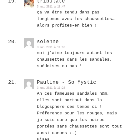
tribulate
3 mai 2011 à 10:47
ça va être tendu dans pas
longtemps avec les chaussettes…
alors profites-en bien !
solenne
3 mai 2011 à 11:18
moi j’aime toujours autant les
chaussettes dans les sandales.
suédoises ou pas !
Pauline - So Mystic
3 mai 2011 à 11:22
Ah ces fameuses sandales h&m,
elles sont partout dans la
blogosphère ces temps ci !
Préference pour les rouges, mais
je suis sure que les noires
portées sans chaussettes sont tout
aussi canons :-)
Bises