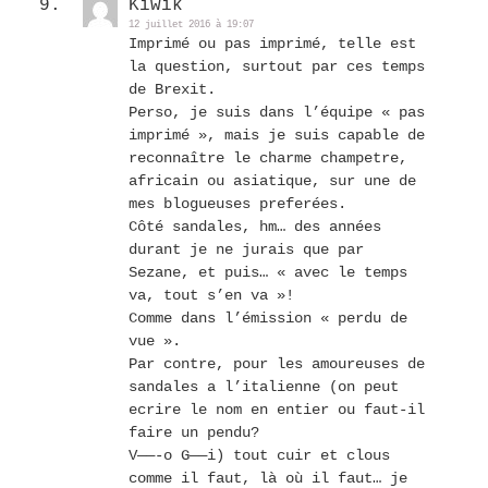
Kiwik
12 juillet 2016 à 19:07
Imprimé ou pas imprimé, telle est
la question, surtout par ces temps
de Brexit.
Perso, je suis dans l’équipe « pas
imprimé », mais je suis capable de
reconnaître le charme champetre,
africain ou asiatique, sur une de
mes blogueuses preferées.
Côté sandales, hm… des années
durant je ne jurais que par
Sezane, et puis… « avec le temps
va, tout s’en va »!
Comme dans l’émission « perdu de
vue ».
Par contre, pour les amoureuses de
sandales a l’italienne (on peut
ecrire le nom en entier ou faut-il
faire un pendu?
V——-o G——i) tout cuir et clous
comme il faut, là où il faut… je