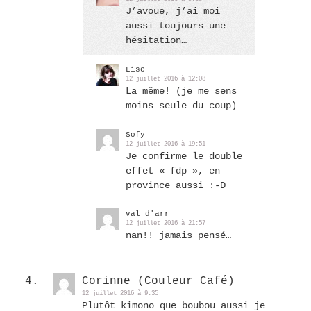
J’avoue, j’ai moi
aussi toujours une
hésitation…
Lise
12 juillet 2016 à 12:08
La même! (je me sens
moins seule du coup)
Sofy
12 juillet 2016 à 19:51
Je confirme le double
effet « fdp », en
province aussi :-D
val d'arr
12 juillet 2016 à 21:57
nan!! jamais pensé…
Corinne (Couleur Café)
12 juillet 2016 à 9:35
Plutôt kimono que boubou aussi je