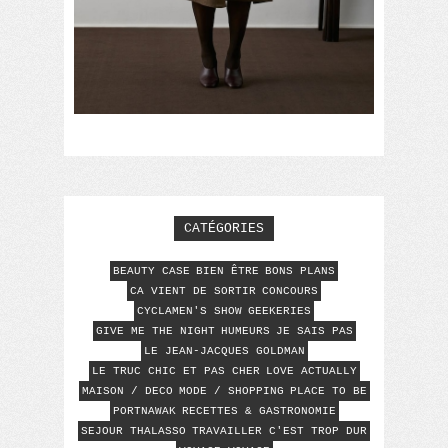
CATÉGORIES
BEAUTY CASE
BIEN ÊTRE
BONS PLANS
CA VIENT DE SORTIR
CONCOURS
CYCLAMEN'S SHOW
GEEKERIES
GIVE ME THE NIGHT
HUMEURS
JE SAIS PAS
LE JEAN-JACQUES GOLDMAN
LE TRUC CHIC ET PAS CHER
LOVE ACTUALLY
MAISON / DECO
MODE / SHOPPING
PLACE TO BE
PORTNAWAK
RECETTES & GASTRONOMIE
SEJOUR THALASSO
TRAVAILLER C'EST TROP DUR