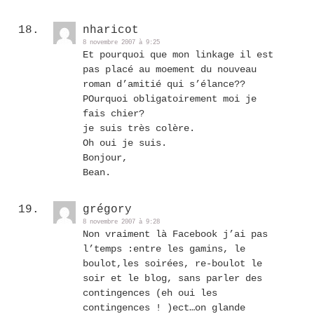
nharicot
8 novembre 2007 à 9:25
Et pourquoi que mon linkage il est
pas placé au moement du nouveau
roman d’amitié qui s’élance??
POurquoi obligatoirement moi je
fais chier?
je suis très colère.
Oh oui je suis.
Bonjour,
Bean.
grégory
8 novembre 2007 à 9:28
Non vraiment là Facebook j’ai pas
l’temps :entre les gamins, le
boulot,les soirées, re-boulot le
soir et le blog, sans parler des
contingences (eh oui les
contingences ! )ect…on glande