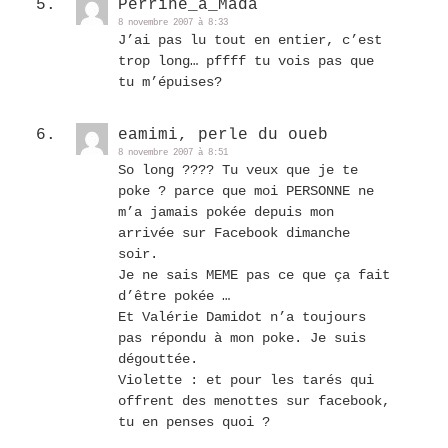
Perrine_à_Mada
8 novembre 2007 à 8:33
J’ai pas lu tout en entier, c’est
trop long… pffff tu vois pas que
tu m’épuises?
eamimi, perle du oueb
8 novembre 2007 à 8:51
So long ???? Tu veux que je te
poke ? parce que moi PERSONNE ne
m’a jamais pokée depuis mon
arrivée sur Facebook dimanche
soir.
Je ne sais MEME pas ce que ça fait
d’être pokée …
Et Valérie Damidot n’a toujours
pas répondu à mon poke. Je suis
dégouttée.
Violette : et pour les tarés qui
offrent des menottes sur facebook,
tu en penses quoi ?