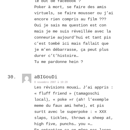
le but de facebook ?
Poker à mort, se faire des amis
virtuels, se faire mousser ou j’ai
encore rien compris au film ???
Oui je sais ma question est con
mais je me suis réveillée avec la
conneurie aujourd’hui et tant pis
c’est tombé ici mais fallait que
je m’en débarrasse, ça peut plus
durer c’t’histoire…
Tu me pardonne hein ?
aBIGouDi
8 novembre 2007 à 10:20
Les révisions mouai… J’ai appris :
« fluff friend » (tamagoschi
local), « poke »r (ah! l’exemple
meme du faux ami hehe), et pis
surtt avec le superpoke : « XXX
slaps, tickles, throws a sheep at,
high five, punchs… you »…