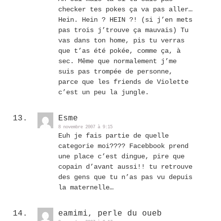
checker tes pokes ça va pas aller…
Hein. Hein ? HEIN ?! (si j’en mets
pas trois j’trouve ça mauvais) Tu
vas dans ton home, pis tu verras
que t’as été pokée, comme ça, à
sec. Même que normalement j’me
suis pas trompée de personne,
parce que les friends de Violette
c’est un peu la jungle.
Esme
8 novembre 2007 à 9:15
Euh je fais partie de quelle
categorie moi???? Facebbook prend
une place c’est dingue, pire que
copain d’avant aussi!! tu retrouve
des gens que tu n’as pas vu depuis
la maternelle…
eamimi, perle du oueb