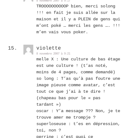
8 novembre 2007 à 9:17
TROOOOOOOOOOP bien, merci solong
!!! en fait je suis allée sur la
maison et il y a PLEIN de gens qui
m’ont poké … merci les gens …. !!!
m’en vais vous poker.
violette
8 novembre 2007 à 9:21
melle X : Une culture de bas étage
est une culture ! (t’as noté,
moins de 4 pages, comme demandé)
so long : T’as qu’à pas foutre une
image pieuse comme avatar, c’est
tout ce que j’ai à te dire !
(chapeau bas pour le « pas
tardant »)
oscar : Y’a message ??? Non, je te
trouve amer me trompje ?
superloseuse : t’es en dépression,
toi, non ?
perrine : c’est quoi ce