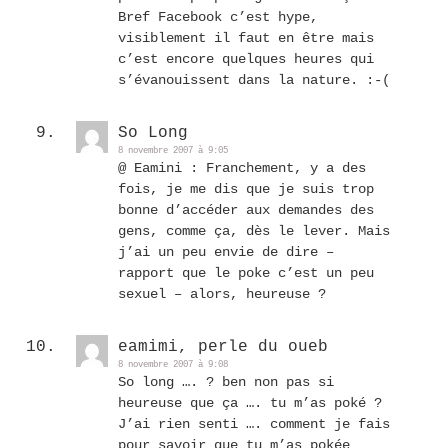
Bref Facebook c’est hype,
visiblement il faut en être mais
c’est encore quelques heures qui
s’évanouissent dans la nature. :-(
So Long
8 novembre 2007 à 9:05
@ Eamini : Franchement, y a des
fois, je me dis que je suis trop
bonne d’accéder aux demandes des
gens, comme ça, dès le lever. Mais
j’ai un peu envie de dire –
rapport que le poke c’est un peu
sexuel – alors, heureuse ?
eamimi, perle du oueb
8 novembre 2007 à 9:08
So long …. ? ben non pas si
heureuse que ça …. tu m’as poké ?
J’ai rien senti …. comment je fais
pour savoir que tu m’as pokée