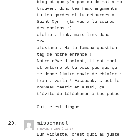
blog et que y’a pas eu de mal à me
trouver, donc tes faux arguments
tu les gardes et tu retournes à
Saint-Cyr ! (tu vas à la soirée
des Anciens ?)
clélie : link, mais link donc !
mry : ……………..
alexiane : Ha le fameux question
tag de notre enfance !
Notre rêve d’antant, il est mort
et enterré et tu vois pas que ça
me donne limite envie de chialer !
fran : voilà ! Facebook, c’est le
nouveau meetic et aussi, ça
t’évite de téléphoner à tes potes
!
Oui, c’est dingue !
misschanel
8 novembre 2007 à 10:15
Euh Violette, c’est quoi au juste