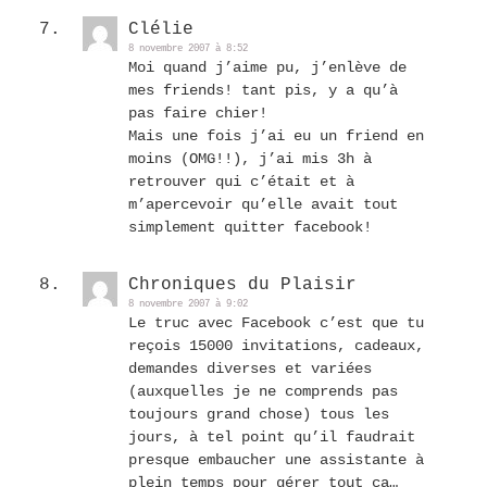
Clélie
8 novembre 2007 à 8:52
Moi quand j’aime pu, j’enlève de
mes friends! tant pis, y a qu’à
pas faire chier!
Mais une fois j’ai eu un friend en
moins (OMG!!), j’ai mis 3h à
retrouver qui c’était et à
m’apercevoir qu’elle avait tout
simplement quitter facebook!
Chroniques du Plaisir
8 novembre 2007 à 9:02
Le truc avec Facebook c’est que tu
reçois 15000 invitations, cadeaux,
demandes diverses et variées
(auxquelles je ne comprends pas
toujours grand chose) tous les
jours, à tel point qu’il faudrait
presque embaucher une assistante à
plein temps pour gérer tout ça…