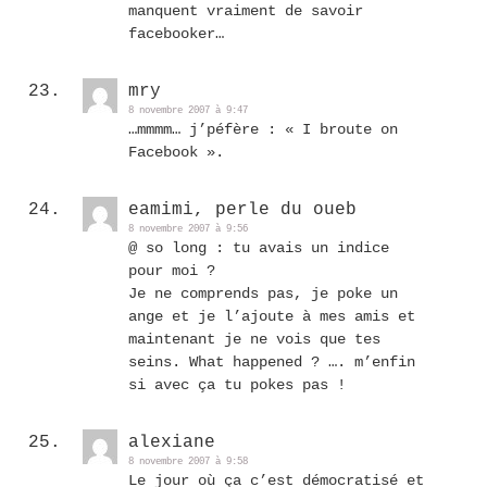
manquent vraiment de savoir
facebooker…
mry
8 novembre 2007 à 9:47
…mmmm… j’péfère : « I broute on
Facebook ».
eamimi, perle du oueb
8 novembre 2007 à 9:56
@ so long : tu avais un indice
pour moi ?
Je ne comprends pas, je poke un
ange et je l’ajoute à mes amis et
maintenant je ne vois que tes
seins. What happened ? …. m’enfin
si avec ça tu pokes pas !
alexiane
8 novembre 2007 à 9:58
Le jour où ça c’est démocratisé et