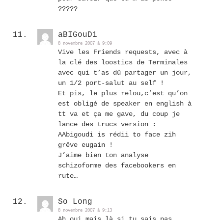
?????
aBIGouDi
8 novembre 2007 à 9:09
Vive les Friends requests, avec à
la clé des loostics de Terminales
avec qui t’as dû partager un jour,
un 1/2 port-salut au self !
Et pis, le plus relou,c’est qu’on
est obligé de speaker en english à
tt va et ça me gave, du coup je
lance des trucs version :
AAbigoudi is rédii to face zih
grêve eugain !
J’aime bien ton analyse
schizoforme des facebookers en
rute…
So Long
8 novembre 2007 à 9:13
Ah oui mais là si tu sais pas