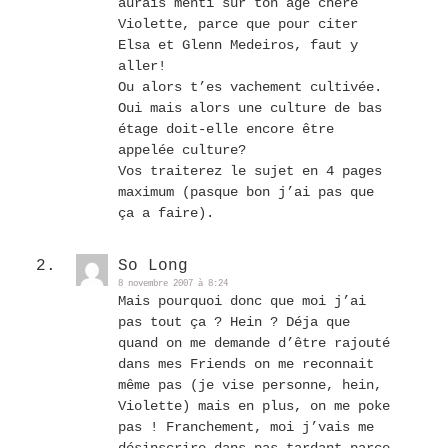
aurais menti sur ton âge chère
Violette, parce que pour citer
Elsa et Glenn Medeiros, faut y
aller!
Ou alors t’es vachement cultivée.
Oui mais alors une culture de bas
étage doit-elle encore être
appelée culture?
Vos traiterez le sujet en 4 pages
maximum (pasque bon j’ai pas que
ça a faire).
So Long
8 novembre 2007 à 8:24
Mais pourquoi donc que moi j’ai
pas tout ça ? Hein ? Déja que
quand on me demande d’être rajouté
dans mes Friends on me reconnait
même pas (je vise personne, hein,
Violette) mais en plus, on me poke
pas ! Franchement, moi j’vais me