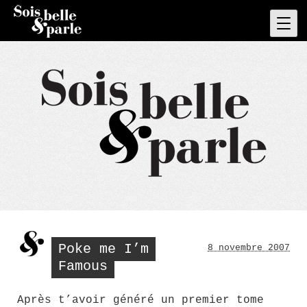
Skip
to
Pri
Men
content
Poke me I’m
8 novembre 2007
Famous
Après t’avoir généré un premier tome