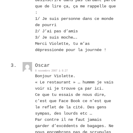
désinscrire dans pas tardant parce
que de lire ça, ça me rappelle que
:
1/ Je suis personne dans ce monde
de pourri
2/ J’ai pas d’amis
3/ Je suis moche….
Merci Violette, tu m’as
dépressionée pour la journée !
Oscar
8 novembre 2007 à 8:27
Bonjour Violette.
« Le restaurant » … hummm je vais
voir si je trouve ça par ici.
Ce que tu essais de nous dire,
c’est que Face Book ce n’est que
le reflet de la cité. Des gens
sympas, des lourds etc …
Par contre il ne faut jamais
garder d’excédents de bagages. Ne
nous encombrons pas de scrupules