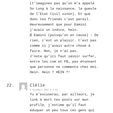
(t’imagines pas qu’on m’a appelé
So Long à la naissance, la gueule
de l’Etat Civil sinon). Et que
donc tes friends c’est pareil.
Heureusement que pour Eamini
j’avais un indice, hein.
@ Eamini (puisqu’on en cause) : De
rien, c’est un plaisir. C’est pas
comme si j’avais autre chose à
faire. Non, je n’ai pas.
J’note qu’ici faut savoir surfer,
entre les com et FB… pas étonnant
que personne ne commente chez moi.
Hein. Hein ? HEIN ?!
Clélie
8 novembre 2007 à 9:42
Tu m’excuseras, par ailleurs, je
link à mort tes posts sur mon
profile, j’estime qu’il faut
éduquer un peu tous ces gens qui