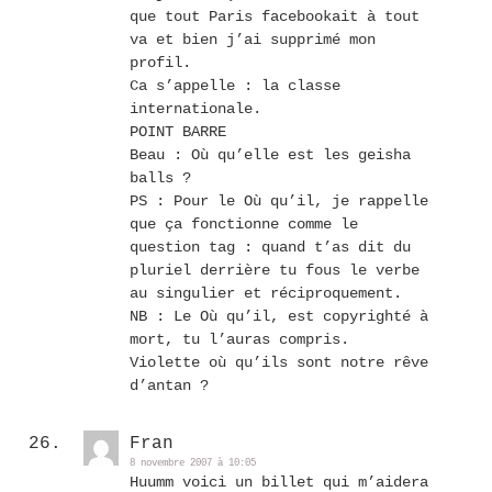
que tout Paris facebookait à tout
va et bien j’ai supprimé mon
profil.
Ca s’appelle : la classe
internationale.
POINT BARRE
Beau : Où qu’elle est les geisha
balls ?
PS : Pour le Où qu’il, je rappelle
que ça fonctionne comme le
question tag : quand t’as dit du
pluriel derrière tu fous le verbe
au singulier et réciproquement.
NB : Le Où qu’il, est copyrighté à
mort, tu l’auras compris.
Violette où qu’ils sont notre rêve
d’antan ?
Fran
8 novembre 2007 à 10:05
Huumm voici un billet qui m’aidera