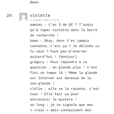
Bean.
violette
8 novembre 2007 à 10:13
eamimi : t’as 3 de QI ? T’avais
qu’à taper violette dans la barre
de recherche !
bean : Okay, donc t’es jamais
contente, c’est ça ? Je délinke si
tu veux ? Faut pas m’énerver
aujourd’hui ! (bonjour)
grégory : Pour répondre à ta
question : on glande plus ! C’est
fini ce temps là ! Même la glande
sur Internet est devenue de la
non-glande !
clélie : elle se la raconte, c’est
tout ! Elle fait ça pour
entretenir le mystère !
so long : je te signale que mes
« vrais » amis connaissent mon