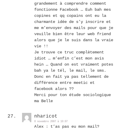
grandement à comprendre comment
fonctionne Facebook … Euh bah mes
copines et qq copains ont eu la
charmante idée de s’y inscrire et
me m’envoyer des mails pour que je
veuille bien être leur web friend
alors que je le suis dans la vraie
vie !!
Je trouve ce truc complètement
idiot … m’enfin c’est mon avis
hein … Quand on est vraiment potes
bah ya le tél, le mail, le sms.
Donc en fait ya pas tellement de
différence entre meetic et
facebook alors ??
Merci pour ton étude sociologique
ma Belle
nharicot
8 novembre 2007 à 10:07
Alex : t’as pas eu mon mail?