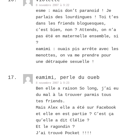
violette
8 novembre 2007 à 9:22
esme : mais don’t paranoid ! Je
parlais des lourdingues ! Toi t’es
dans les friends bloguesques,
c’est bien, non ? Attends, on n’a
pas été en maternelle ensemble, si
?
eamimi : ouais pis arrête avec les
menottes, on va me prendre pour
une détraquée sexuelle !
eamimi, perle du oueb
8 novembre 2007 à 9:23
Ben elle a raison So long, j’ai eu
du mal à la trouver parmis tous
tes friends.
Mais Alex elle a été sur Facebook
et elle en est partie ? C’est ça
qu’elle a dit Clélie ?
Et le ragondin ?
J’ai trouvé Pocket !!!!