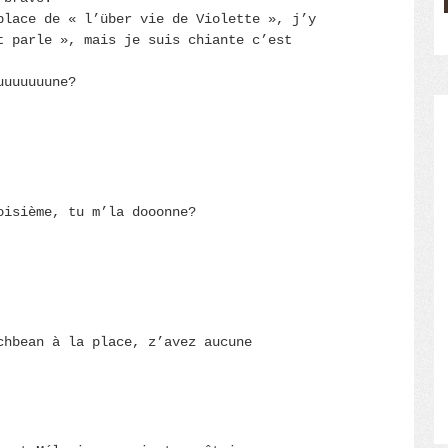
place de « l’über vie de Violette », j’y
t parle », mais je suis chiante c’est
uuuuuuune?
oisième, tu m’la dooonne?
chbean à la place, z’avez aucune