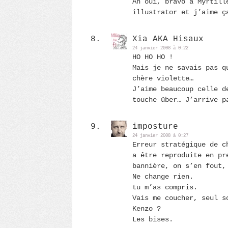
Ah oui, bravo à Myrtill
illustrator et j’aime ç
Xia AKA Hisaux
24 janvier 2008 à 0:22
HO HO HO !
Mais je ne savais pas q
chère violette…
J’aime beaucoup celle d
touche über… J’arrive p
imposture
24 janvier 2008 à 0:27
Erreur stratégique de c
a être reproduite en pr
bannière, on s’en fout,
Ne change rien.
tu m’as compris.
Vais me coucher, seul s
Kenzo ?
Les bises.