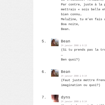
Par contre, juste à la 
mettrais « sois belle e
bien connu…
MeluZine, tu m’en fais 
Boa noite,
Bean.
Bean
24 janvier 2008 à 0:13
(Si tu prends pas la tr
…
Ben quoi?)
Bean
24 janvier 2008 à 0:14
(Faut juste mettre Fren
imagination ou quoi?)
dyns
24 janvier 2008 à 0:14