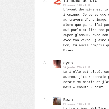
la môme de NYC
24 janvier 2008 à 0:11
L’avant dernière est la
ironique. Je pense que 
au travers d’une image,
alors que ça ne l’ai pa
qui parle et lire tes p
super glamour, avec son
avec ton verbe, j’aime 
Bon, tu auras compris q
Bises
dyns
24 janvier 2008 à 0:11
La 1 elle est plutôt ca
autres, j’te reconnais 
serait me mentir et j’a
mais « choute » hein?!
Bean
24 janvier 2008 à 0:11
La troisième. MeluZine,