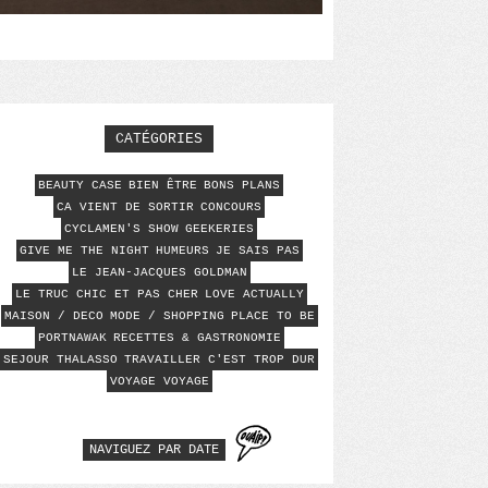
CATÉGORIES
BEAUTY CASE
BIEN ÊTRE
BONS PLANS
CA VIENT DE SORTIR
CONCOURS
CYCLAMEN'S SHOW
GEEKERIES
GIVE ME THE NIGHT
HUMEURS
JE SAIS PAS
LE JEAN-JACQUES GOLDMAN
LE TRUC CHIC ET PAS CHER
LOVE ACTUALLY
MAISON / DECO
MODE / SHOPPING
PLACE TO BE
PORTNAWAK
RECETTES & GASTRONOMIE
SEJOUR THALASSO
TRAVAILLER C'EST TROP DUR
VOYAGE VOYAGE
NAVIGUEZ PAR DATE