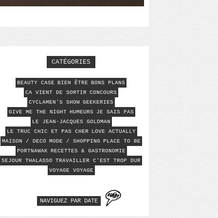
CATÉGORIES
BEAUTY CASE
BIEN ÊTRE
BONS PLANS
CA VIENT DE SORTIR
CONCOURS
CYCLAMEN'S SHOW
GEEKERIES
GIVE ME THE NIGHT
HUMEURS
JE SAIS PAS
LE JEAN-JACQUES GOLDMAN
LE TRUC CHIC ET PAS CHER
LOVE ACTUALLY
MAISON / DECO
MODE / SHOPPING
PLACE TO BE
PORTNAWAK
RECETTES & GASTRONOMIE
SEJOUR THALASSO
TRAVAILLER C'EST TROP DUR
VOYAGE VOYAGE
NAVIGUEZ PAR DATE