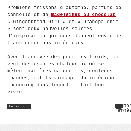
Premiers frissons d’automne, parfums de
cannelle et de
madeleines au chocolat
…
« Gingerbread Girl » et « Grandpa chic
» sont deux nouvelles sources
d’inspiration qui nous donnent envie de
transformer nos intérieurs.
Avec l’arrivée des premiers froids, on
veut des espaces chaleureux où se
mêlent matières naturelles, couleurs
chaudes, motifs vintage… Un intérieur
cocooning dans lequel il fait bon
vivre.
« Un
Comme
La suite …
intérieur
fermé
cocooning
sur
avec
Un
la
tendance
inté
Gingerbread
coco
Girl »