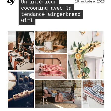
Un intérieur
19 octobre 2023
viol
cocooning avec la
tendance Gingerbread
Girl