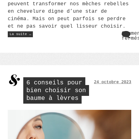
peuvent transformer nos mèches rebelles
en chevelure digne d’une star de
cinéma. Mais on peut parfois se perdre
et ne pas savoir quel lisseur choisir.
« Quel
Comme
La suite …
est
fermé
le
sur
meilleur
Quel
lisseur
pour
est
cheveux
le
ghd
meil
? »
liss
pour
chev
6 conseils pour
24 octobre 2023
ghd
?
bien choisir son
baume à lèvres