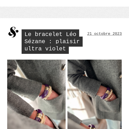
6
choisir
son
cons
baume
pour
à
bien
lèvres »
choi
son
baum
Le bracelet Léo
21 octobre 2023
à
lèvr
Sézane : plaisir
ultra violet