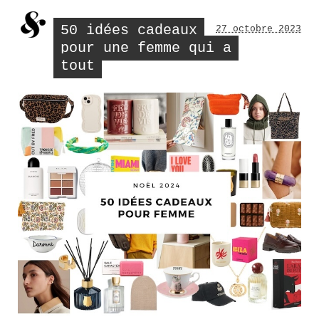
? »
une
bonn
50 idées cadeaux
27 octobre 2023
nuit
de
pour une femme qui a
somm
tout
?