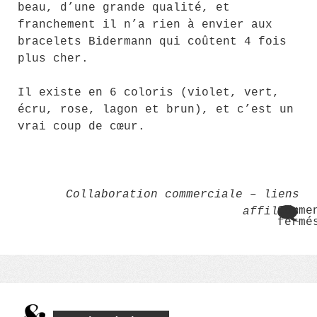
beau, d’une grande qualité, et
franchement il n’a rien à envier aux
bracelets Bidermann qui coûtent 4 fois
plus cher.
Il existe en 6 coloris (violet, vert,
écru, rose, lagon et brun), et c’est un
vrai coup de cœur.
Collaboration commerciale – liens
Comme
affiliés
fermé
sur
Le
brac
Léo
Séza
:
plai
ultr