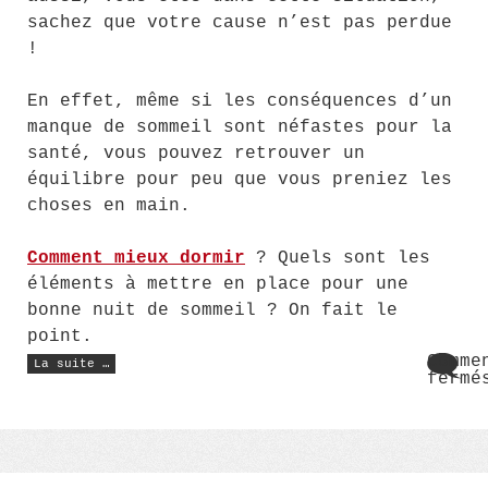
sachez que votre cause n’est pas perdue
!
En effet, même si les conséquences d’un
manque de sommeil sont néfastes pour la
santé, vous pouvez retrouver un
équilibre pour peu que vous preniez les
choses en main.
Comment mieux dormir
? Quels sont les
éléments à mettre en place pour une
bonne nuit de sommeil ? On fait le
point.
« Comment
Comme
La suite …
bien
fermé
se
sur
préparer
Comm
pour
une
bien
bonne
se
nuit
prép
de
pour
sommeil