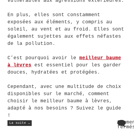
vulnérables aux agressions extérieures.
En plus, elles sont constamment
exposées aux éléments, y compris au
soleil, au vent et au froid. Elles sont
également sujettes aux effets néfastes
de la pollution.
C’est pourquoi avoir le
meilleur baume
à lèvres
est essentiel pour les garder
douces, hydratées et protégées.
Cependant, avec une multitude de choix
disponibles sur le marché, comment
choisir le meilleur baume à lèvres,
adapté à nos besoins ? Suivez le guide
!
« 6
Comme
La suite …
conseils
fermé
pour
sur
bien