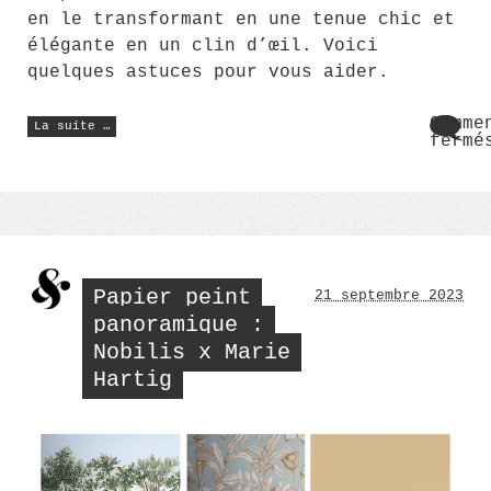
en le transformant en une tenue chic et
élégante en un clin d’œil. Voici
quelques astuces pour vous aider.
« Comment
Comme
La suite …
être
fermé
chic
sur
avec
Comm
un
sweat
être
pour
chic
femme
avec
? »
un
swea
pour
Papier peint
21 septembre 2023
femm
?
panoramique :
Nobilis x Marie
Hartig