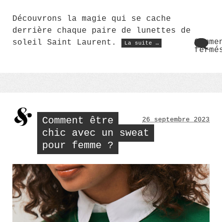
Découvrons la magie qui se cache
derrière chaque paire de lunettes de
« Lunettes
Comme
soleil Saint Laurent.
La suite …
de
fermé
soleil
sur
Saint
Lune
Laurent
:
de
L’élégance
sole
à
Sain
l’état
Laur
pur »
:
L’él
Comment être
26 septembre 2023
à
l’ét
chic avec un sweat
pur
pour femme ?