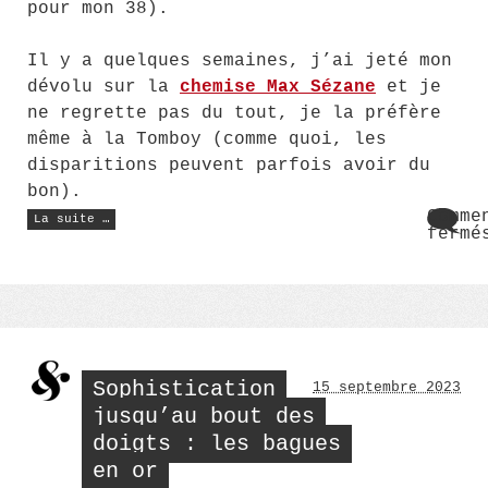
pour mon 38).
Il y a quelques semaines, j’ai jeté mon
dévolu sur la
chemise Max Sézane
et je
ne regrette pas du tout, je la préfère
même à la Tomboy (comme quoi, les
disparitions peuvent parfois avoir du
bon).
« La
Comme
La suite …
chemise
fermé
Max
sur
Sézane
La
:
mon
chem
avis
Max
! »
Séza
:
mon
avis
Sophistication
15 septembre 2023
!
jusqu’au bout des
doigts : les bagues
en or