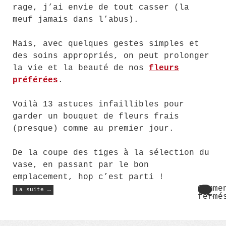
rage, j’ai envie de tout casser (la
meuf jamais dans l’abus).
Mais, avec quelques gestes simples et
des soins appropriés, on peut prolonger
la vie et la beauté de nos
fleurs
préférées
.
Voilà 13 astuces infaillibles pour
garder un bouquet de fleurs frais
(presque) comme au premier jour.
De la coupe des tiges à la sélection du
vase, en passant par le bon
emplacement, hop c’est parti !
« Comment
Comme
La suite …
garder
fermé
un
sur
bouquet
Comm
de
fleurs
gard
le