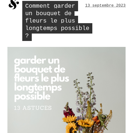
les
Comment garder
13 septembre 2023
bagu
en
un bouquet de
or
fleurs le plus
longtemps possible
?