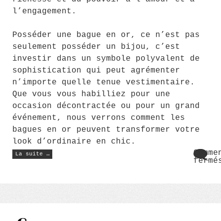
l’engagement.
Posséder une bague en or, ce n’est pas
seulement posséder un bijou, c’est
investir dans un symbole polyvalent de
sophistication qui peut agrémenter
n’importe quelle tenue vestimentaire.
Que vous vous habilliez pour une
occasion décontractée ou pour un grand
événement, nous verrons comment les
bagues en or peuvent transformer votre
look d’ordinaire en chic.
« Sophistication
Comme
La suite …
jusqu’au
fermé
bout
sur
des
Soph
doigts
:
jusq
les
bout
bagues
des
en
doig
or »
: