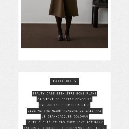
CATÉGORIES
BEAUTY CASE
BIEN ÊTRE
BONS PLANS
CA VIENT DE SORTIR
CONCOURS
CYCLAMEN'S SHOW
GEEKERIES
GIVE ME THE NIGHT
HUMEURS
JE SAIS PAS
LE JEAN-JACQUES GOLDMAN
LE TRUC CHIC ET PAS CHER
LOVE ACTUALLY
MAISON / DECO
MODE / SHOPPING
PLACE TO BE