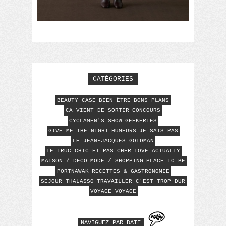
CATÉGORIES
BEAUTY CASE
BIEN ÊTRE
BONS PLANS
CA VIENT DE SORTIR
CONCOURS
CYCLAMEN'S SHOW
GEEKERIES
GIVE ME THE NIGHT
HUMEURS
JE SAIS PAS
LE JEAN-JACQUES GOLDMAN
LE TRUC CHIC ET PAS CHER
LOVE ACTUALLY
MAISON / DECO
MODE / SHOPPING
PLACE TO BE
PORTNAWAK
RECETTES & GASTRONOMIE
SEJOUR THALASSO
TRAVAILLER C'EST TROP DUR
VOYAGE VOYAGE
NAVIGUEZ PAR DATE