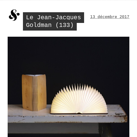
ou
vintage
? »
Le Jean-Jacques
13 décembre 2017
Goldman (133)