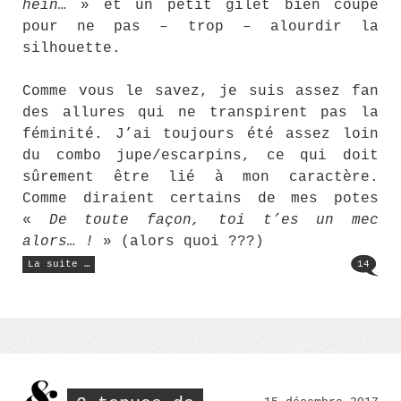
hein…
» et un petit gilet bien coupé
pour ne pas – trop – alourdir la
silhouette.
Comme vous le savez, je suis assez fan
des allures qui ne transpirent pas la
féminité. J’ai toujours été assez loin
du combo jupe/escarpins, ce qui doit
sûrement être lié à mon caractère.
Comme diraient certains de mes potes
«
De toute façon, toi t’es un mec
alors… !
» (alors quoi ???)
« Féminin
La suite …
14
singulier
:
pantalon
à
carreaux
et
Golden
Goose »