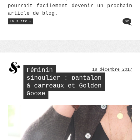
pourrait facilement devenir un prochain
article de blog.
« Bonnes
La suite …
62
fêtes
!
La
tasse
rose
ancienne »
Féminin
18 décembre 2017
singulier : pantalon
à carreaux et Golden
Goose