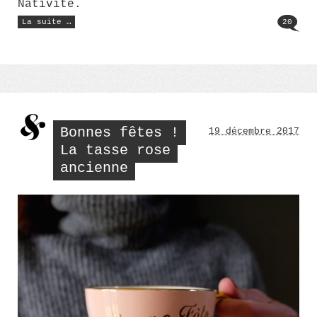
Nativité.
« En
La suite …
20
vrac
(2) »
Bonnes fêtes !
19 décembre 2017
La tasse rose
ancienne