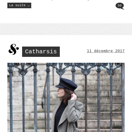
« Le
La suite …
30
Jean-
Jacques
Goldman
(133) »
Catharsis
11 décembre 2017