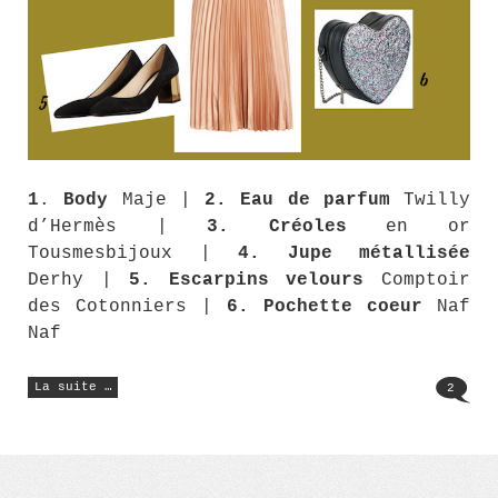
1
.
Body
Maje |
2.
Eau de parfum
Twilly
d’Hermès |
3.
Créoles
en or
Tousmesbijoux |
4.
Jupe métallisée
Derhy |
5. Escarpins velours
Comptoir
des Cotonniers |
6.
Pochette coeur
Naf
Naf
« 3
La suite …
2
tenues
de
fête
pour
femme
:
chic,
disco