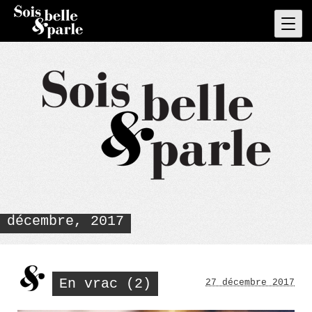
Skip
to
Pri
Men
content
décembre, 2017
En vrac (2)
27 décembre 2017