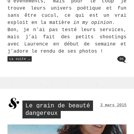
d’événements, mais pour le coup je
trouve leurs univers poétique et fun
sans être cucul, ce qui est un vrai
exploit en la matière
in my opinion
.
Bon, je n’ai pas testé leurs services,
mais j’ai fait des petits shootings
avec Laurence en début de semaine et
j’adore le rendu de ses photos !
« Le
La suite …
30
Jean-
Luc
Lahaye
(71) »
Le grain de beauté
3 mars 2015
dangereux