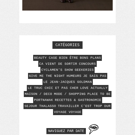
CATÉGORIES
BEAUTY CASE
BIEN ÊTRE
BONS PLANS
CA VIENT DE SORTIR
CONCOURS
CYCLAMEN'S SHOW
GEEKERIES
GIVE ME THE NIGHT
HUMEURS
JE SAIS PAS
LE JEAN-JACQUES GOLDMAN
LE TRUC CHIC ET PAS CHER
LOVE ACTUALLY
MAISON / DECO
MODE / SHOPPING
PLACE TO BE
PORTNAWAK
RECETTES & GASTRONOMIE
SEJOUR THALASSO
TRAVAILLER C'EST TROP DUR
VOYAGE VOYAGE
NAVIGUEZ PAR DATE