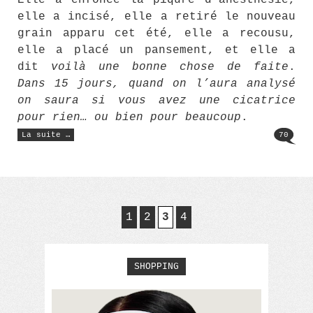
Elle a enfoncé la piqûre d’anesthésie,
elle a incisé, elle a retiré le nouveau
grain apparu cet été, elle a recousu,
elle a placé un pansement, et elle a
dit
voilà une bonne chose de faite
.
Dans 15 jours, quand on l’aura analysé
on saura si vous avez une cicatrice
pour rien… ou bien pour beaucoup
.
« Le
La suite …
70
grain
de
beauté
dangereux »
1
2
3
4
SHOPPING