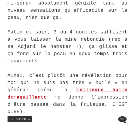
mi-sérum absolument géniale tant au
niveau sensations qu’efficacité sur la
peau, rien que ça.
Matin et soir, 3 ou 4 gouttes suffisent
à vous laisser la mine rebondie (rep à
sa Adjani le hamster !), ça glisse et
ça fond sur la peau en deux temps trois
mouvements.
Ainsi, c’est plutôt une révélation pour
moi qui ne suis pas très « huile » en
général (même la
meilleure huile
démaquillante
me donne l’impression
d’être passée dans la friteuse, C’EST
DIRE).
« Une
La suite …
20
huile
de
soin
très