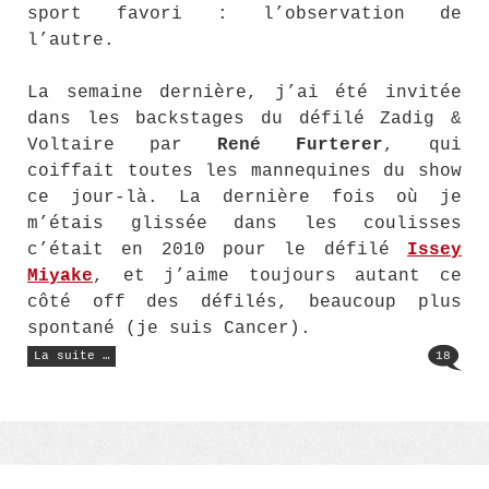
sport favori : l’observation de
l’autre.
La semaine dernière, j’ai été invitée
dans les backstages du défilé Zadig &
Voltaire par
René Furterer
, qui
coiffait toutes les mannequines du show
ce jour-là. La dernière fois où je
m’étais glissée dans les coulisses
c’était en 2010 pour le défilé
Issey
Miyake
, et j’aime toujours autant ce
côté off des défilés, beaucoup plus
spontané (je suis Cancer).
« L’habillage
La suite …
18
d’une
reine
absente »