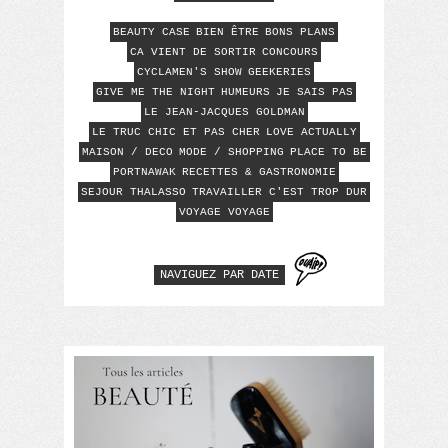
BEAUTY CASE
BIEN ÊTRE
BONS PLANS
CA VIENT DE SORTIR
CONCOURS
CYCLAMEN'S SHOW
GEEKERIES
GIVE ME THE NIGHT
HUMEURS
JE SAIS PAS
LE JEAN-JACQUES GOLDMAN
LE TRUC CHIC ET PAS CHER
LOVE ACTUALLY
MAISON / DECO
MODE / SHOPPING
PLACE TO BE
PORTNAWAK
RECETTES & GASTRONOMIE
SEJOUR THALASSO
TRAVAILLER C'EST TROP DUR
VOYAGE VOYAGE
NAVIGUEZ PAR DATE