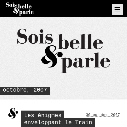
Skip
to
Pri
Men
content
octobre, 2007
Les énigmes
30 octobre 2007
enveloppant le Train