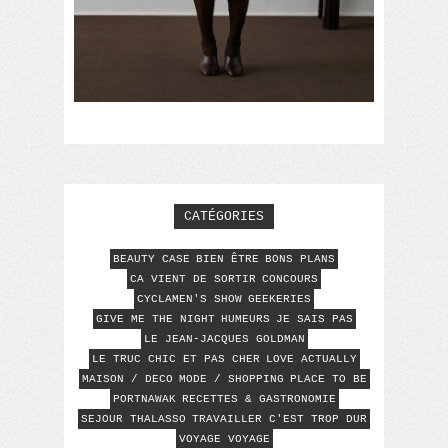
CATÉGORIES
BEAUTY CASE
BIEN ÊTRE
BONS PLANS
CA VIENT DE SORTIR
CONCOURS
CYCLAMEN'S SHOW
GEEKERIES
GIVE ME THE NIGHT
HUMEURS
JE SAIS PAS
LE JEAN-JACQUES GOLDMAN
LE TRUC CHIC ET PAS CHER
LOVE ACTUALLY
MAISON / DECO
MODE / SHOPPING
PLACE TO BE
PORTNAWAK
RECETTES & GASTRONOMIE
SEJOUR THALASSO
TRAVAILLER C'EST TROP DUR
VOYAGE VOYAGE