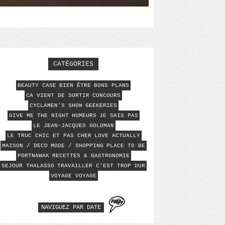
CATÉGORIES
BEAUTY CASE
BIEN ÊTRE
BONS PLANS
CA VIENT DE SORTIR
CONCOURS
CYCLAMEN'S SHOW
GEEKERIES
GIVE ME THE NIGHT
HUMEURS
JE SAIS PAS
LE JEAN-JACQUES GOLDMAN
LE TRUC CHIC ET PAS CHER
LOVE ACTUALLY
MAISON / DECO
MODE / SHOPPING
PLACE TO BE
PORTNAWAK
RECETTES & GASTRONOMIE
SEJOUR THALASSO
TRAVAILLER C'EST TROP DUR
VOYAGE VOYAGE
NAVIGUEZ PAR DATE