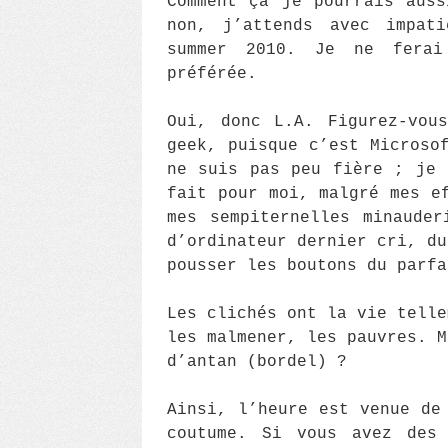
Comment ça je pourrais aus
non, j’attends avec impati
summer 2010. Je ne ferai
préférée.
Oui, donc L.A. Figurez-vou
geek, puisque c’est Microso
ne suis pas peu fière ; je 
fait pour moi, malgré mes e
mes sempiternelles minauder
d’ordinateur dernier cri, du
pousser les boutons du parfa
Les clichés ont la vie telle
les malmener, les pauvres. M
d’antan (bordel) ?
Ainsi, l’heure est venue de
coutume. Si vous avez des 