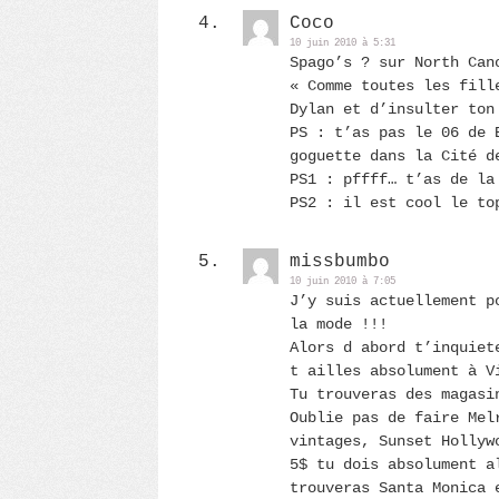
Coco
10 juin 2010 à 5:31
Spago’s ? sur North Can
« Comme toutes les fill
Dylan et d’insulter ton
PS : t’as pas le 06 de 
goguette dans la Cité d
PS1 : pffff… t’as de la
PS2 : il est cool le to
missbumbo
10 juin 2010 à 7:05
J’y suis actuellement p
la mode !!!
Alors d abord t’inquiet
t ailles absolument à V
Tu trouveras des magasi
Oublie pas de faire Mel
vintages, Sunset Hollyw
5$ tu dois absolument a
trouveras Santa Monica 