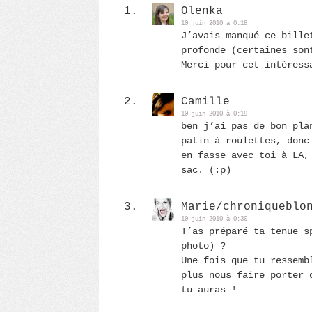
Olenka
10 juin 2010 à 0:18
J’avais manqué ce bille
profonde (certaines son
Merci pour cet intéress
Camille
10 juin 2010 à 0:19
ben j’ai pas de bon pla
patin à roulettes, donc
en fasse avec toi à LA,
sac. (:p)
Marie/chroniqueblo
10 juin 2010 à 0:30
T’as préparé ta tenue s
photo) ?
Une fois que tu ressemb
plus nous faire porter 
tu auras !