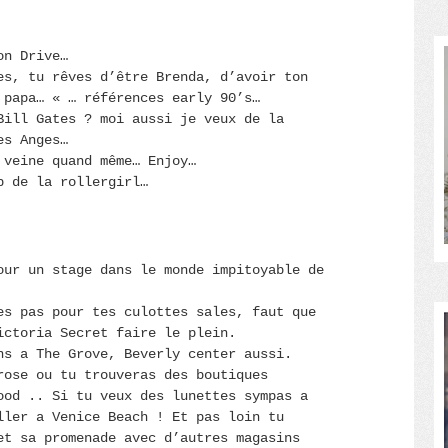
on Drive…
es, tu rêves d’être Brenda, d’avoir ton
 papa… « … références early 90’s…
Bill Gates ? moi aussi je veux de la
es Anges…
 veine quand même… Enjoy…
p de la rollergirl…
our un stage dans le monde impitoyable de
es pas pour tes culottes sales, faut que
ictoria Secret faire le plein.
ns a The Grove, Beverly center aussi.
rose ou tu trouveras des boutiques
ood .. Si tu veux des lunettes sympas a
ller a Venice Beach ! Et pas loin tu
et sa promenade avec d’autres magasins