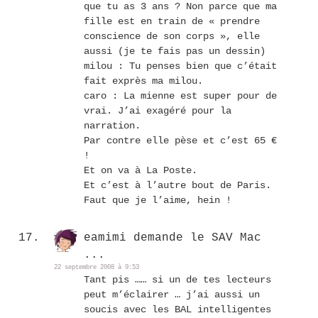
que tu as 3 ans ? Non parce que ma
fille est en train de « prendre
conscience de son corps », elle
aussi (je te fais pas un dessin)
milou : Tu penses bien que c’était
fait exprès ma milou.
caro : La mienne est super pour de
vrai. J’ai exagéré pour la
narration.
Par contre elle pèse et c’est 65 €
!
Et on va à La Poste.
Et c’est à l’autre bout de Paris.
Faut que je l’aime, hein !
eamimi demande le SAV Mac
...
22 septembre 2008 à 9:53
Tant pis …… si un de tes lecteurs
peut m’éclairer … j’ai aussi un
soucis avec les BAL intelligentes