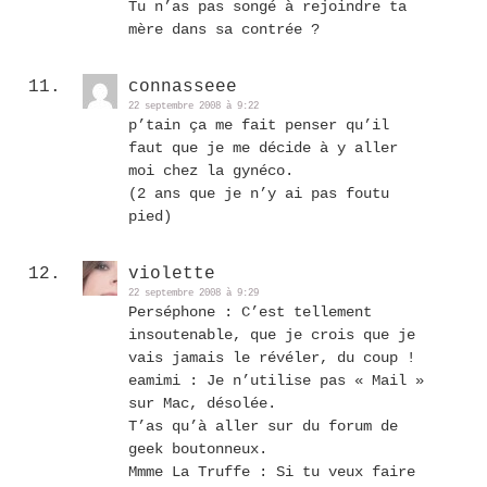
Tu n’as pas songé à rejoindre ta
mère dans sa contrée ?
connasseee
22 septembre 2008 à 9:22
p’tain ça me fait penser qu’il
faut que je me décide à y aller
moi chez la gynéco.
(2 ans que je n’y ai pas foutu
pied)
violette
22 septembre 2008 à 9:29
Perséphone : C’est tellement
insoutenable, que je crois que je
vais jamais le révéler, du coup !
eamimi : Je n’utilise pas « Mail »
sur Mac, désolée.
T’as qu’à aller sur du forum de
geek boutonneux.
Mmme La Truffe : Si tu veux faire