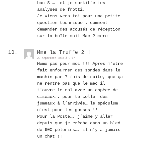
bac S …. et je surkiffe les
analyses de frotti.
Je viens vers toi pour une petite
question technique : comment
demander des accusés de réception
sur la boîte mail Mac ? merci
Mme la Truffe 2 !
22 septembre 2008 à 9:17
Même pas peur moi !!! Après m’être
fait enfourner des sondes dans le
machin par 7 fois de suite, que ça
ne rentre pas que le mec il
t’ouvre le col avec un espèce de
ciseaux…. pour te coller des
jumeaux à l’arrivée… le spéculum…
c’est pour les gosses !!
Pour la Poste…. j’aime y aller
depuis que je crèche dans un bled
de 600 pèlerins…. il n’y a jamais
un chat !!