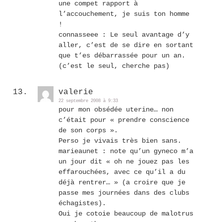
une compet rapport à
l’accouchement, je suis ton homme
!
connasseee : Le seul avantage d’y
aller, c’est de se dire en sortant
que t’es débarrassée pour un an.
(c’est le seul, cherche pas)
valerie
22 septembre 2008 à 9:33
pour mon obsédée uterine… non
c’était pour « prendre conscience
de son corps ».
Perso je vivais très bien sans.
marieaunet : note qu’un gyneco m’a
un jour dit « oh ne jouez pas les
effarouchées, avec ce qu’il a du
déjà rentrer… » (a croire que je
passe mes journées dans des clubs
échagistes).
Oui je cotoie beaucoup de malotrus