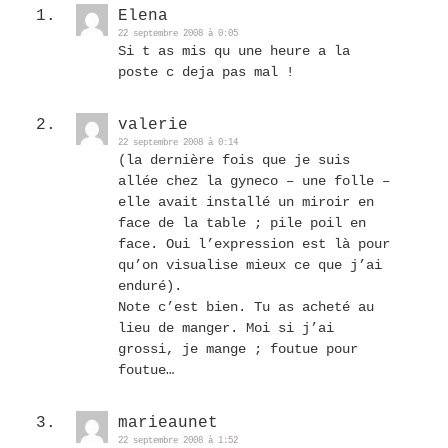
Elena
22 septembre 2008 à 0:05
Si t as mis qu une heure a la
poste c deja pas mal !
valerie
22 septembre 2008 à 0:14
(la dernière fois que je suis
allée chez la gyneco – une folle –
elle avait installé un miroir en
face de la table ; pile poil en
face. Oui l’expression est là pour
qu’on visualise mieux ce que j’ai
enduré).
Note c’est bien. Tu as acheté au
lieu de manger. Moi si j’ai
grossi, je mange ; foutue pour
foutue…
marieaunet
22 septembre 2008 à 1:52