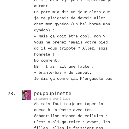
Mais j’aime tjs pas le speculum pr
autant…
Un pote m’a dit un jour alors que
je me plaignais de devoir aller
chez mon gynéco (un bel homme mon
gynéco) :
« Mais ça doit être cool, non ?
Vous ne prenez jamais votre pied
qd il vous tripote ? Allez, sois
honnête ! »
No comment.
NB : t’as fait une faute :
« branle-bas » de combat.
Je dis ça comme ça… M’engueule pas
poupoupinette
22 septembre 2008 à 11:35
Ah mais faut toujours taper la
queue à La Poste avec ton
échantillon mignon de cellules !
C’est o-bli-ga-toire ! Avant, les
filles, elles le faisaient pas,