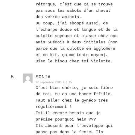
rétorqué, c’est que ça se trouve
pas sous les sabots d’un cheval
des verres amincis.
Du coup, j’ai shoppé aussi, de
l’écharpe douce et longue et de la
culotte soyeuse et classe chez nos
amis Suédois à deux initiales (non
parce que la culotte en aggloméré
et en kit, ça me tente moyen).
Bien le bisou chez toi Violette.
SONIA
22 septembre 2008 à 6:25
C’est bien chérie, je suis fière
de toi, tu es une bonne fifille.
Faut aller chez le gynéco très
régulièrement !
Est-il encore besoin que je
précise pourquoi hein ???
Ils abusent pour l’enveloppe qui
passe pas dans la fente… Ils