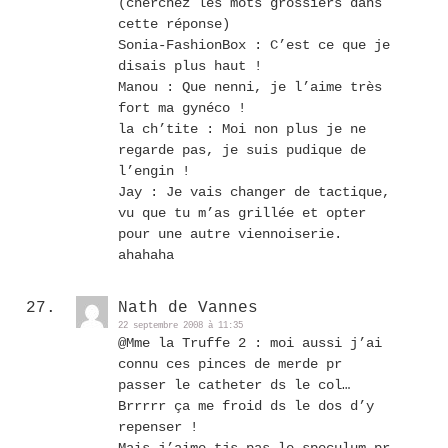
(cherchez les mots grossiers dans
cette réponse)
Sonia-FashionBox : C’est ce que je
disais plus haut !
Manou : Que nenni, je l’aime très
fort ma gynéco !
la ch’tite : Moi non plus je ne
regarde pas, je suis pudique de
l’engin !
Jay : Je vais changer de tactique,
vu que tu m’as grillée et opter
pour une autre viennoiserie.
ahahaha
Nath de Vannes
22 septembre 2008 à 11:35
@Mme la Truffe 2 : moi aussi j’ai
connu ces pinces de merde pr
passer le catheter ds le col…
Brrrrr ça me froid ds le dos d’y
repenser !