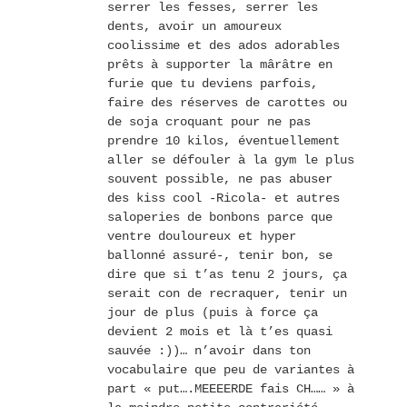
serrer les fesses, serrer les
dents, avoir un amoureux
coolissime et des ados adorables
prêts à supporter la mârâtre en
furie que tu deviens parfois,
faire des réserves de carottes ou
de soja croquant pour ne pas
prendre 10 kilos, éventuellement
aller se défouler à la gym le plus
souvent possible, ne pas abuser
des kiss cool -Ricola- et autres
saloperies de bonbons parce que
ventre douloureux et hyper
ballonné assuré-, tenir bon, se
dire que si t’as tenu 2 jours, ça
serait con de recraquer, tenir un
jour de plus (puis à force ça
devient 2 mois et là t’es quasi
sauvée :))… n’avoir dans ton
vocabulaire que peu de variantes à
part « put….MEEEERDE fais CH…… » à