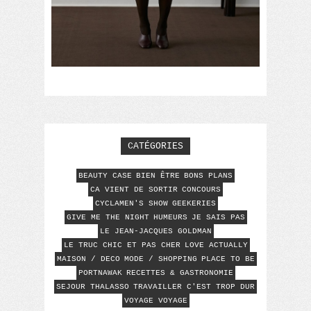
CATÉGORIES
BEAUTY CASE
BIEN ÊTRE
BONS PLANS
CA VIENT DE SORTIR
CONCOURS
CYCLAMEN'S SHOW
GEEKERIES
GIVE ME THE NIGHT
HUMEURS
JE SAIS PAS
LE JEAN-JACQUES GOLDMAN
LE TRUC CHIC ET PAS CHER
LOVE ACTUALLY
MAISON / DECO
MODE / SHOPPING
PLACE TO BE
PORTNAWAK
RECETTES & GASTRONOMIE
SEJOUR THALASSO
TRAVAILLER C'EST TROP DUR
VOYAGE VOYAGE