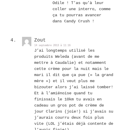
Odile ! T’as qu’à leur
coller une interro, comme
ça tu pourras avancer
dans Candy Crush !
Zout
14 septembre 2013 à 11:16
J’ai longtemps utilisé les
produits Weleda (avant de me
mettre à Caudalie) et notamment
cette crème pour la nuit mais le
mari il dit que ça pue (« la grand
mère ») et il veut plus me
bizouter alors j’ai laissé tomber!
Et à l’amiénoise quand tu
finissais le 10km tu avais en
cadeau un gros pot de crème de
jour Clarins (joie!) si j’avais su
j’aurais courru deux fois plus
vite (LOL j’étais déjà contente de
l’avoir finie!)