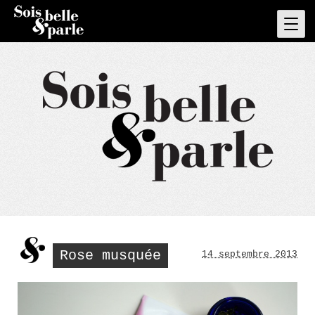
Skip
to
Pri
Men
content
Rose musquée
14 septembre 2013