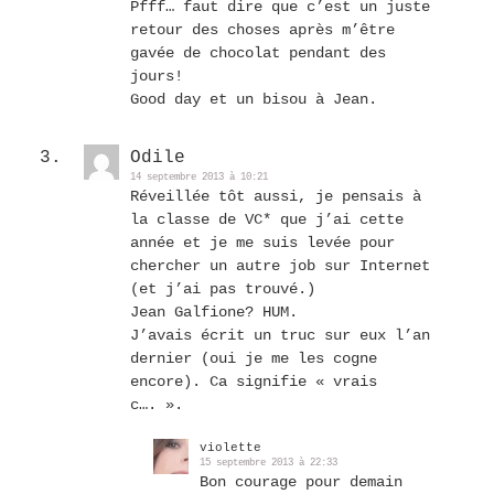
Pfff… faut dire que c’est un juste
retour des choses après m’être
gavée de chocolat pendant des
jours!
Good day et un bisou à Jean.
Odile
14 septembre 2013 à 10:21
Réveillée tôt aussi, je pensais à
la classe de VC* que j’ai cette
année et je me suis levée pour
chercher un autre job sur Internet
(et j’ai pas trouvé.)
Jean Galfione? HUM.
J’avais écrit un truc sur eux l’an
dernier (oui je me les cogne
encore). Ca signifie « vrais
c…. ».
violette
15 septembre 2013 à 22:33
Bon courage pour demain