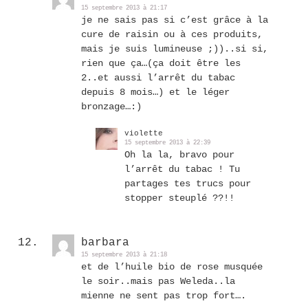
15 septembre 2013 à 21:17
je ne sais pas si c’est grâce à la
cure de raisin ou à ces produits,
mais je suis lumineuse ;))..si si,
rien que ça…(ça doit être les
2..et aussi l’arrêt du tabac
depuis 8 mois…) et le léger
bronzage…:)
violette
15 septembre 2013 à 22:39
Oh la la, bravo pour
l’arrêt du tabac ! Tu
partages tes trucs pour
stopper steuplé ??!!
barbara
15 septembre 2013 à 21:18
et de l’huile bio de rose musquée
le soir..mais pas Weleda..la
mienne ne sent pas trop fort….