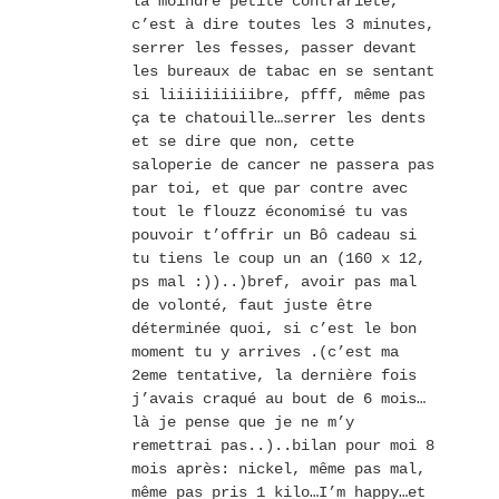
la moindre petite contrariété,
c’est à dire toutes les 3 minutes,
serrer les fesses, passer devant
les bureaux de tabac en se sentant
si liiiiiiiiiibre, pfff, même pas
ça te chatouille…serrer les dents
et se dire que non, cette
saloperie de cancer ne passera pas
par toi, et que par contre avec
tout le flouzz économisé tu vas
pouvoir t’offrir un Bô cadeau si
tu tiens le coup un an (160 x 12,
ps mal :))..)bref, avoir pas mal
de volonté, faut juste être
déterminée quoi, si c’est le bon
moment tu y arrives .(c’est ma
2eme tentative, la dernière fois
j’avais craqué au bout de 6 mois…
là je pense que je ne m’y
remettrai pas..)..bilan pour moi 8
mois après: nickel, même pas mal,
même pas pris 1 kilo…I’m happy…et