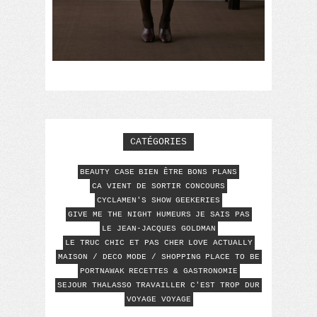
CATÉGORIES
BEAUTY CASE
BIEN ÊTRE
BONS PLANS
CA VIENT DE SORTIR
CONCOURS
CYCLAMEN'S SHOW
GEEKERIES
GIVE ME THE NIGHT
HUMEURS
JE SAIS PAS
LE JEAN-JACQUES GOLDMAN
LE TRUC CHIC ET PAS CHER
LOVE ACTUALLY
MAISON / DECO
MODE / SHOPPING
PLACE TO BE
PORTNAWAK
RECETTES & GASTRONOMIE
SEJOUR THALASSO
TRAVAILLER C'EST TROP DUR
VOYAGE VOYAGE