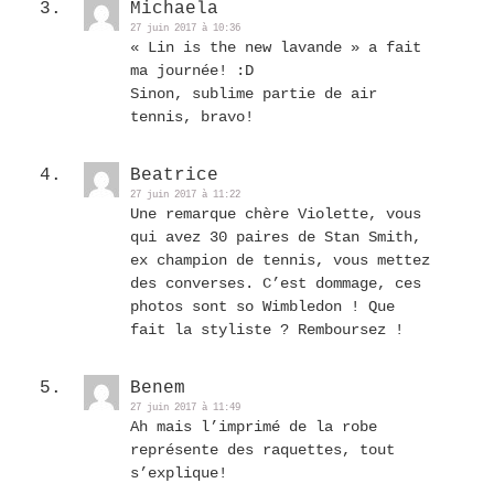
Michaela
27 juin 2017 à 10:36
« Lin is the new lavande » a fait
ma journée! :D
Sinon, sublime partie de air
tennis, bravo!
Beatrice
27 juin 2017 à 11:22
Une remarque chère Violette, vous
qui avez 30 paires de Stan Smith,
ex champion de tennis, vous mettez
des converses. C’est dommage, ces
photos sont so Wimbledon ! Que
fait la styliste ? Remboursez !
Benem
27 juin 2017 à 11:49
Ah mais l’imprimé de la robe
représente des raquettes, tout
s’explique!