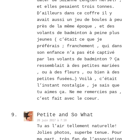
dater de Suzanne Lenglen herself ,
et elles pesaient trois tonnes.
D’ailleurs dans ce coffre il y
avait aussi un jeu de boules à peu
près de la même époque , et des
volants de badminton à peine plus
jeunes ( c’était ce que je
préférais ; franchement , qui dans
son enfance n’a pas été captivé
par les volants de badminton ? Ça
ressemblait à des petites mariées
, ou à des fleurs , ou bien à des
petites fusées…) Voilà , c’était
l’instant nostalgie , je sais que
tu aimes ça. Ne me remercies pas ,
c’est fait avec le coeur.
Petite and So What
28 juin 2017 à 7:18
Tu as l’air tellement naturelle!
Jolies photos, superbe tenue. Pour
ma part, très fan de l’association