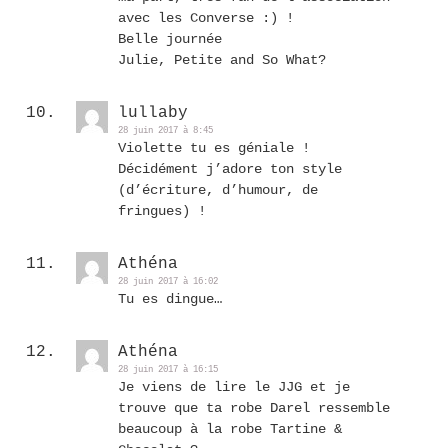
avec les Converse :) !
Belle journée
Julie, Petite and So What?
lullaby
28 juin 2017 à 8:45
Violette tu es géniale !
Décidément j’adore ton style
(d’écriture, d’humour, de
fringues) !
Athéna
28 juin 2017 à 16:02
Tu es dingue…
Athéna
28 juin 2017 à 16:15
Je viens de lire le JJG et je
trouve que ta robe Darel ressemble
beaucoup à la robe Tartine &