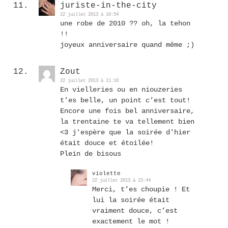
juriste-in-the-city
22 juillet 2013 à 10:54
une robe de 2010 ?? oh, la tehon
!!
joyeux anniversaire quand même ;)
Zout
22 juillet 2013 à 11:10
En vielleries ou en niouzeries
t’es belle, un point c’est tout!
Encore une fois bel anniversaire,
la trentaine te va tellement bien
<3 j'espère que la soirée d'hier
était douce et étoilée!
Plein de bisous
violette
22 juillet 2013 à 15:44
Merci, t’es choupie ! Et
lui la soirée était
vraiment douce, c’est
exactement le mot !