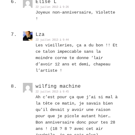
Elise L
22 juillet 2013 à 9:26
Joyeux non-anniversaire, Violette
!
Lza
22 juillet 2013 à 9:44
Les vieilleries, ça a du bon !! Et
ce talon impeccable sans la
moindre corne te donne ‘lair
d’avoir 12 ans et demi, chapeau
l’artiste !
wilfing machine
22 juillet 2013 à 9:45
Ah c’est pour ça que j’ai si mal à
la tête ce matin, je savais bien
qu’il devait y avoir une raison
pour que je picole autant hier…
Bon anniversaire donc pour tes 28
ans ! (18 ? 8 ? avec cet air
juvénile, je ne sais plus)