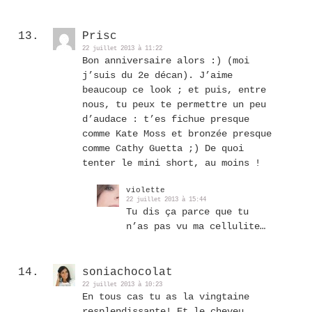
Prisc
22 juillet 2013 à 11:22
Bon anniversaire alors :) (moi
j’suis du 2e décan). J’aime
beaucoup ce look ; et puis, entre
nous, tu peux te permettre un peu
d’audace : t’es fichue presque
comme Kate Moss et bronzée presque
comme Cathy Guetta ;) De quoi
tenter le mini short, au moins !
violette
22 juillet 2013 à 15:44
Tu dis ça parce que tu
n’as pas vu ma cellulite…
soniachocolat
22 juillet 2013 à 10:23
En tous cas tu as la vingtaine
resplendissante! Et le cheveu