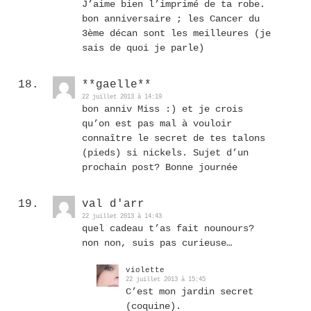
J’aime bien l’imprimé de ta robe.
bon anniversaire ; les Cancer du
3ème décan sont les meilleures (je
sais de quoi je parle)
**gaelle**
22 juillet 2013 à 14:19
bon anniv Miss :) et je crois
qu’on est pas mal à vouloir
connaître le secret de tes talons
(pieds) si nickels. Sujet d’un
prochain post? Bonne journée
val d'arr
22 juillet 2013 à 14:43
quel cadeau t’as fait nounours?
non non, suis pas curieuse…
violette
22 juillet 2013 à 15:45
C’est mon jardin secret
(coquine).