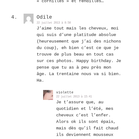
« cornillés » et fendillés…
Odile
22 juillet 2013 à 8:58
J’aime tout mais les cheveux, moi
qui suis d’une platitude absolue
(heureusement que j’ai des nichons
du coup), eh bien c’est ce que je
trouve de plus beau en tout cas
sur ces photos. Happy birthday. Je
pense que tu as à peu près mon
âge. La trentaine nous va si bien.
Ha.
violette
22 juillet 2013 à 15:41
Je t’assure que, au
quotidien et l’été, mes
cheveux c’est l’enfer.
Alors ok ils sont épais,
mais dès qu’il fait chaud
ils deviennent mousseux