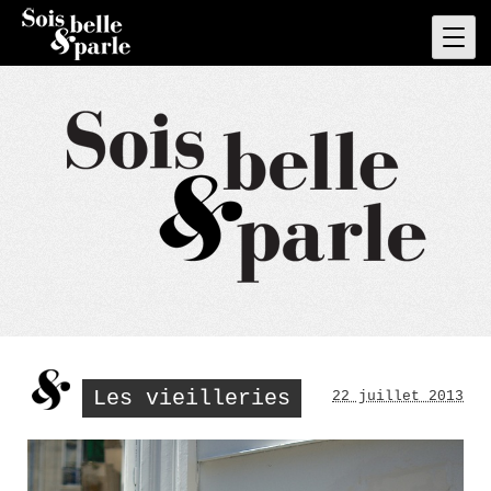
Skip
to
Pri
Men
content
Les vieilleries
22 juillet 2013