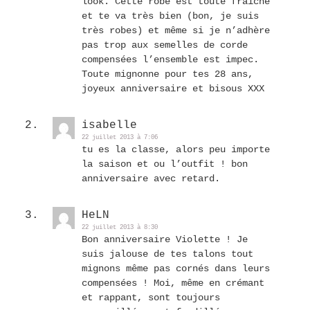
look. Cette robe est toute fraîche
et te va très bien (bon, je suis
très robes) et même si je n’adhère
pas trop aux semelles de corde
compensées l’ensemble est impec.
Toute mignonne pour tes 28 ans,
joyeux anniversaire et bisous XXX
isabelle
22 juillet 2013 à 7:06
tu es la classe, alors peu importe
la saison et ou l’outfit ! bon
anniversaire avec retard.
HeLN
22 juillet 2013 à 8:30
Bon anniversaire Violette ! Je
suis jalouse de tes talons tout
mignons même pas cornés dans leurs
compensées ! Moi, même en crémant
et rappant, sont toujours