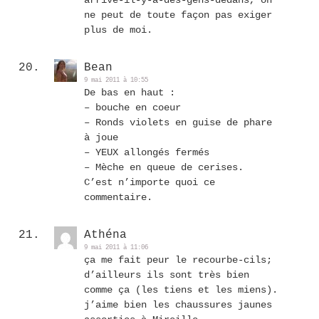
arrivé-il-y-a-des-gens-dedans, on
ne peut de toute façon pas exiger
plus de moi.
Bean
9 mai 2011 à 10:55
De bas en haut :
– bouche en coeur
– Ronds violets en guise de phare
à joue
– YEUX allongés fermés
– Mèche en queue de cerises.
C’est n’importe quoi ce
commentaire.
Athéna
9 mai 2011 à 11:06
ça me fait peur le recourbe-cils;
d’ailleurs ils sont très bien
comme ça (les tiens et les miens).
j’aime bien les chaussures jaunes