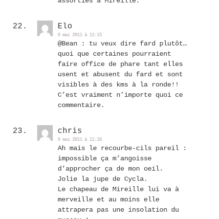
assorties à Mireille.
Elo
9 mai 2011 à 11:15
@Bean : tu veux dire fard plutôt…
quoi que certaines pourraient
faire office de phare tant elles
usent et abusent du fard et sont
visibles à des kms à la ronde!!
C’est vraiment n’importe quoi ce
commentaire.
chris
9 mai 2011 à 11:18
Ah mais le recourbe-cils pareil :
impossible ça m’angoisse
d’approcher ça de mon oeil.
Jolie la jupe de Cycla.
Le chapeau de Mireille lui va à
merveille et au moins elle
attrapera pas une insolation du