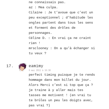
ne connaissais pas.
az : Mea culpa.
Cilaïne : Je t’avoue que c’est un
peu exceptionnel ; d’habitude les
ongles partent dans tous les sens
et forment des drôles de
personnages.
Céline D. : En vrai ça ne craint
rien !
mrsclooney : On a qu’à échanger si
tu veux ?
eamimy
9 mai 2011 à 10:38
perfect timing puisque je te rends
hommage dans mon billet du jour.
Alors Merci c’est si top que ça ?
je traine à y aller mais tes
tasses me motivent ! (en vrai tu
te brûles un peu les doigts avec,
pas vrai ?)