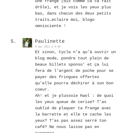
une frange (dis comme ca ca fait
drôle), et je vois les yeux plus
bas, dans chacun des deux petits
traits…eclaire moi, blogo
omnisciente !
Paulinette
9 mai 2011 à 9:09
Et sinon, Cycla n’a qu’à ouvrir un
blog mode, pondre tout plein de
beaux billets sponso’ et ça lui
fera de l’argent de poche pour se
payer des fringues offertes
qu’elle pourra déchirer à son bon
coeur.
Ah! et je plussoie Kwol : de quoi
les yeux queue de cerise? T’as
oublié de plaquer ta frange avec
la barrette et elle te cache les
yeux? T’as pas assez serré ton
café? Ne nous laisse pas en