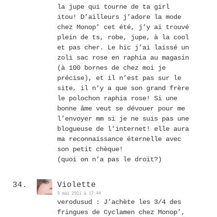
la jupe qui tourne de ta girl
itou! D’ailleurs j’adore la mode
chez Monop’ cet été, j’y ai trouvé
plein de ts, robe, jupe, à la cool
et pas cher. Le hic j’ai laissé un
zoli sac rose en raphia au magasin
(à 100 bornes de chez moi je
précise), et il n’est pas sur le
site, il n’y a que son grand frère
le polochon raphia rose! Si une
bonne âme veut se dévouer pour me
l’envoyer mm si je ne suis pas une
blogueuse de l’internet! elle aura
ma reconnaissance éternelle avec
son petit chèque!
(quoi on n’a pas le droit?)
Violette
9 mai 2011 à 17:44
verodusud : J’achète les 3/4 des
fringues de Cyclamen chez Monop’,