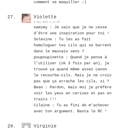
comment se maquiller :)
Violette
9 mai 2011 à 11:48
eamimy : Je sais que je ne cesse
d’être une inspiration pour toi !
Solexine : Tu les as fait
homologuer tes cils qui se barrent
dans le mauvais sens ?
poupoupinette : Quand je pense à
l’utiliser (ok 3 fois par an), je
trouve ça quand même assez canon
le recourbe-cils. Mais je ne crois
pas que ça arrache les cils, si ?
Bean : Pardon, mais moi je préfère
voir les yeux en cerises et pas en
traits !!!
Cilaïne : Tu as fini de m’achever
avec ton argument. Basta le RC !
Virginie