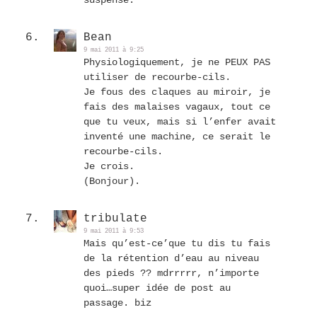
suspense.
Bean
9 mai 2011 à 9:25
Physiologiquement, je ne PEUX PAS
utiliser de recourbe-cils.
Je fous des claques au miroir, je
fais des malaises vagaux, tout ce
que tu veux, mais si l’enfer avait
inventé une machine, ce serait le
recourbe-cils.
Je crois.
(Bonjour).
tribulate
9 mai 2011 à 9:53
Mais qu’est-ce’que tu dis tu fais
de la rétention d’eau au niveau
des pieds ?? mdrrrrr, n’importe
quoi…super idée de post au
passage. biz