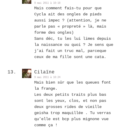
9 mai 2011 à 10:18
Mais comment fais-tu pour que
Cycla ait des ongles de pieds
aussi impec ? (attention, je ne
parle pas « propreté » là, mais
forme des ongles)
Sans déc, tu les lui limes depuis
la naissance ou quoi ? Je sens que
j’ai fait un truc mal, parceque
ceux de ma fille sont une cata.
Cilaïne
9 mai 2011 à 10:24
Mais bien sûr que les queues font
la frange.
Les deux petits traits plus bas
sont les yeux, clos, et non pas
deux grosses rides de vieille
geisha trop maquillée . Tu verras
qu’elle est bcp plus mignone vue
comme ça !