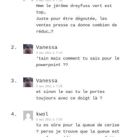
9 mai 2011 à 7:56
Hmm le jérôme dreyfuss vert est
top…
Juste pour être dégoutée, les
ventes presse ca donne combien de
réduc…?
Vanessa
9 mai 2011 à 7:19
‘tain mais comment tu sais pour le
powerpoint ??
Vanessa
9 mai 2011 à 7:20
et sinon le sac tu le portes
toujours avec ce doigt là ?
kwol
9 mai 2011 à 7:34
tu es sûre pour la queue de cerise
? perso je trouve que la queue est