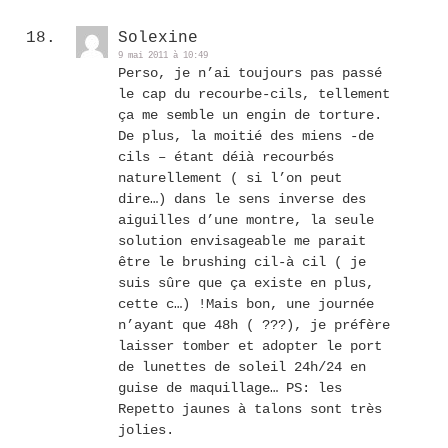
Solexine
9 mai 2011 à 10:49
Perso, je n’ai toujours pas passé
le cap du recourbe-cils, tellement
ça me semble un engin de torture.
De plus, la moitié des miens -de
cils – étant déià recourbés
naturellement ( si l’on peut
dire…) dans le sens inverse des
aiguilles d’une montre, la seule
solution envisageable me parait
être le brushing cil-à cil ( je
suis sûre que ça existe en plus,
cette c…) !Mais bon, une journée
n’ayant que 48h ( ???), je préfère
laisser tomber et adopter le port
de lunettes de soleil 24h/24 en
guise de maquillage… PS: les
Repetto jaunes à talons sont très
jolies.