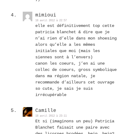
mimioui
18 avril 2012 à 22:57
elle est définitivement top cette
patricia blanchet & dire que je
n’ai rien d’elle dans mon shoesing
alors qu’elle a les mêmes
initiales que moi (mais les
siennes sont à l’envers)
canon les coeurs, j’en ai une
collec de coeurs, gross symbolique
dans ma région natale, je
recommande d’ailleurs cet ouvrage
so cute, je sais je suis
irrécupérable
Camille
18 avril 2012 à 23:11
Et si (imaginons un peu) Patricia
Blanchet faisait une paire avec
des licornes brodées, hein, hein?