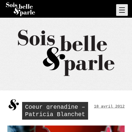
Skip
to
Pri
Men
content
Coeur grenadine –
18 avril 2012
Patricia Blanchet