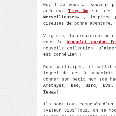
Hey ! Je vous ai souvent p
précieux
Tiny Om
sur ces p
Merveilleuses
« , inspirée 
diseuses de bonne aventure, 
Virginie, la créatrice, m’a 
vous le
bracelet cordon fe
nouvelle collection. J’aime
est cornélien !
Pour participer, il suffit 
lequel de ces 9 bracelets
donner son petit nom (de ha
Amethyst, Bee, Bird, Evil
Topaz
).
Ils sont tous composés d’un 
(valeur 320$)(oui, on se mo