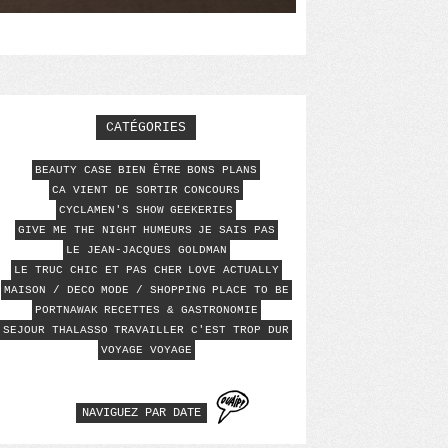
CATÉGORIES
BEAUTY CASE
BIEN ÊTRE
BONS PLANS
CA VIENT DE SORTIR
CONCOURS
CYCLAMEN'S SHOW
GEEKERIES
GIVE ME THE NIGHT
HUMEURS
JE SAIS PAS
LE JEAN-JACQUES GOLDMAN
LE TRUC CHIC ET PAS CHER
LOVE ACTUALLY
MAISON / DECO
MODE / SHOPPING
PLACE TO BE
PORTNAWAK
RECETTES & GASTRONOMIE
SEJOUR THALASSO
TRAVAILLER C'EST TROP DUR
VOYAGE VOYAGE
NAVIGUEZ PAR DATE