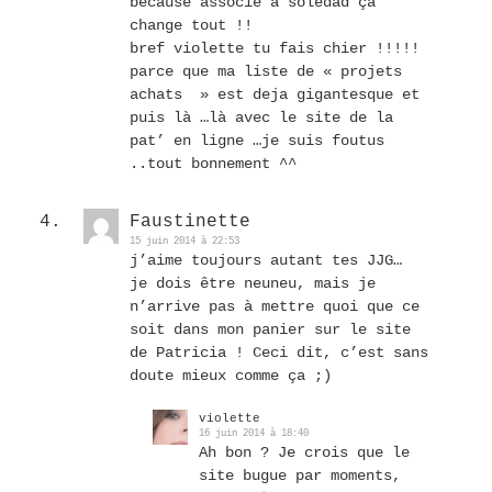
because associé a soledad ça
change tout !!
bref violette tu fais chier !!!!!
parce que ma liste de « projets
achats » est deja gigantesque et
puis là …là avec le site de la
pat’ en ligne …je suis foutus
..tout bonnement ^^
Faustinette
15 juin 2014 à 22:53
j’aime toujours autant tes JJG…
je dois être neuneu, mais je
n’arrive pas à mettre quoi que ce
soit dans mon panier sur le site
de Patricia ! Ceci dit, c’est sans
doute mieux comme ça ;)
violette
16 juin 2014 à 18:40
Ah bon ? Je crois que le
site bugue par moments,