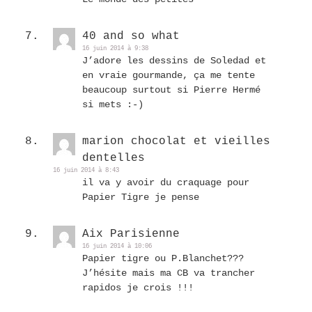
40 and so what
16 juin 2014 à 9:38
J’adore les dessins de Soledad et
en vraie gourmande, ça me tente
beaucoup surtout si Pierre Hermé
si mets :-)
marion chocolat et vieilles
dentelles
16 juin 2014 à 8:43
il va y avoir du craquage pour
Papier Tigre je pense
Aix Parisienne
16 juin 2014 à 10:06
Papier tigre ou P.Blanchet???
J’hésite mais ma CB va trancher
rapidos je crois !!!