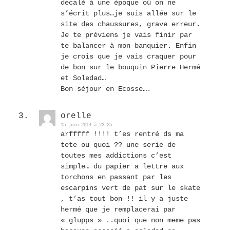
décalé à une époque où on ne
s’écrit plus…je suis allée sur le
site des chaussures, grave erreur.
Je te préviens je vais finir par
te balancer à mon banquier. Enfin
je crois que je vais craquer pour
de bon sur le bouquin Pierre Hermé
et Soledad…
Bon séjour en Ecosse….
orelle
15 juin 2014 à 22:25
arfffff !!!! t’es rentré ds ma
tete ou quoi ?? une serie de
toutes mes addictions c’est
simple… du papier a lettre aux
torchons en passant par les
escarpins vert de pat sur le skate
, t’as tout bon !! il y a juste
hermé que je remplacerai par
« glupps » ..quoi que non meme pas