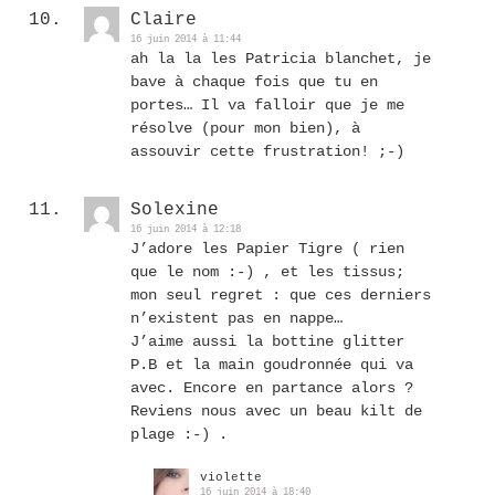
Claire
16 juin 2014 à 11:44
ah la la les Patricia blanchet, je
bave à chaque fois que tu en
portes… Il va falloir que je me
résolve (pour mon bien), à
assouvir cette frustration! ;-)
Solexine
16 juin 2014 à 12:18
J’adore les Papier Tigre ( rien
que le nom :-) , et les tissus;
mon seul regret : que ces derniers
n’existent pas en nappe…
J’aime aussi la bottine glitter
P.B et la main goudronnée qui va
avec. Encore en partance alors ?
Reviens nous avec un beau kilt de
plage :-) .
violette
16 juin 2014 à 18:40