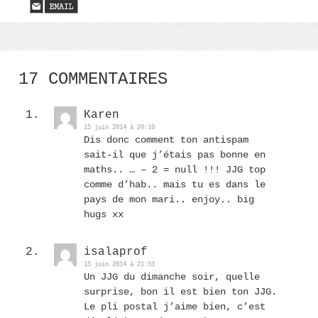
17 COMMENTAIRES
Karen
15 juin 2014 à 20:10
Dis donc comment ton antispam
sait-il que j’étais pas bonne en
maths.. … – 2 = null !!! JJG top
comme d’hab.. mais tu es dans le
pays de mon mari.. enjoy.. big
hugs xx
isalaprof
15 juin 2014 à 21:53
Un JJG du dimanche soir, quelle
surprise, bon il est bien ton JJG.
Le pli postal j’aime bien, c’est