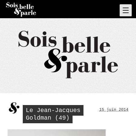
Skip
to
Pri
Men
content
Le Jean-Jacques
15 juin 2014
Goldman (49)