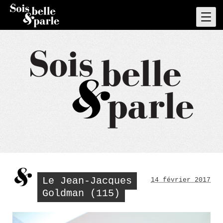
Skip
to
Pri
Men
content
Le Jean-Jacques
14 février 2017
Goldman (115)