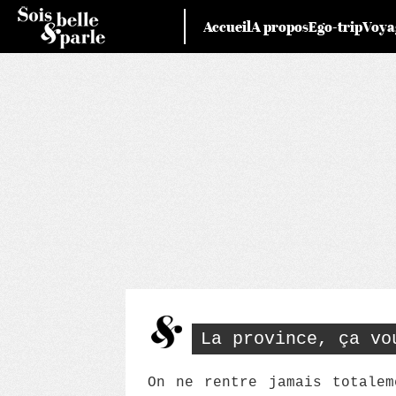
Skip
Accueil
A propos
Ego-trip
Voya
to
content
La province, ça vo
On ne rentre jamais totalem