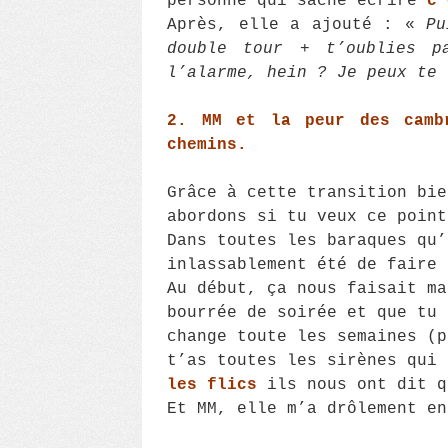
personne qui sache écrire
c’
Après, elle a ajouté : «
Pu
double tour + t’oublies p
l’alarme, hein ? Je peux te 
2. MM et la peur des cambr
chemins.
Grâce à cette transition bie
abordons si tu veux ce point
Dans toutes les baraques qu’
inlassablement été de faire 
Au début, ça nous faisait ma
bourrée de soirée et que tu 
change toute les semaines (p
t’as toutes les sirènes qui 
les flics
ils nous ont dit q
Et MM, elle m’a drôlement en