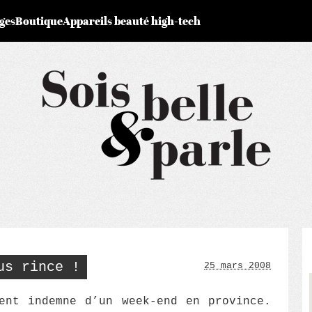
ges
Boutique
Appareils beauté high-tech
us rince !
25 mars 2008
ent indemne d’un week-end en province.