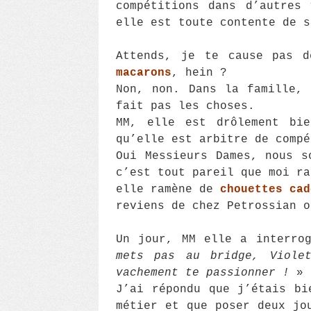
compétitions dans d’autres
elle est toute contente de s
Attends, je te cause pas 
macarons
, hein ?
Non, non. Dans la famille,
fait pas les choses.
MM, elle est drôlement bie
qu’elle est arbitre de compé
Oui Messieurs Dames, nous s
c’est tout pareil que moi ra
elle ramène de
chouettes cad
reviens de chez Petrossian o
Un jour, MM elle a interr
mets pas au bridge, Viole
vachement te passionner !
»
J’ai répondu que j’étais bi
métier et que poser deux jo