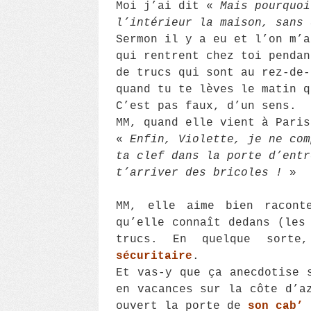
Moi j’ai dit «
Mais pourquoi
l’intérieur la maison, sans 
Sermon il y a eu et l’on m’a
qui rentrent chez toi pendan
de trucs qui sont au rez-de-
quand tu te lèves le matin 
C’est pas faux, d’un sens.
MM, quand elle vient à Paris
«
Enfin, Violette, je ne com
ta clef dans la porte d’entr
t’arriver des bricoles !
»
MM, elle aime bien racont
qu’elle connaît dedans (les
trucs. En quelque sort
sécuritaire
.
Et vas-y que ça anecdotise 
en vacances sur la côte d’a
ouvert la porte de
son cab’
e