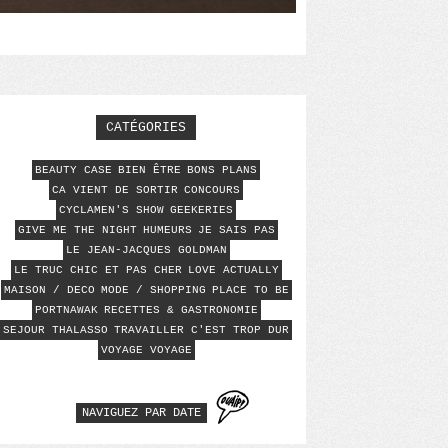
CATÉGORIES
BEAUTY CASE
BIEN ÊTRE
BONS PLANS
CA VIENT DE SORTIR
CONCOURS
CYCLAMEN'S SHOW
GEEKERIES
GIVE ME THE NIGHT
HUMEURS
JE SAIS PAS
LE JEAN-JACQUES GOLDMAN
LE TRUC CHIC ET PAS CHER
LOVE ACTUALLY
MAISON / DECO
MODE / SHOPPING
PLACE TO BE
PORTNAWAK
RECETTES & GASTRONOMIE
SEJOUR THALASSO
TRAVAILLER C'EST TROP DUR
VOYAGE VOYAGE
NAVIGUEZ PAR DATE